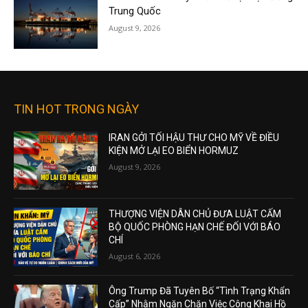
Trung Quốc
August 9, 2026
TIN HOT TRONG NGÀY
IRAN GỞI TỐI HẬU THƯ CHO MỸ VỀ ĐIỀU
KIỆN MỞ LẠI EO BIỂN HORMUZ
August 9, 2026
THƯỢNG VIỆN DÂN CHỦ ĐƯA LUẬT CẤM
BỘ QUỐC PHÒNG HẠN CHẾ ĐỐI VỚI BÁO
CHÍ
August 6, 2026
Ông Trump Đã Tuyên Bố “Tình Trạng Khẩn
Cấp” Nhằm Ngăn Chặn Việc Công Khai Hồ