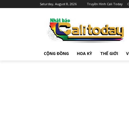
Saturday, August 8, 2026
Truyền Hình Cali Today
C
CỘNG ĐỒNG
HOA KỲ
THẾ GIỚI
V