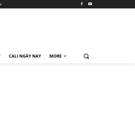
e
Ữ
CALI NGÀY NAY
MORE