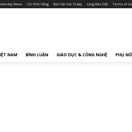
alitoday News
Cõi Vĩnh Hằng
Rao Vặt Cali Today
Làng Báo Việt
Terms of Us
IỆT NAM
BÌNH LUẬN
GIÁO DỤC & CÔNG NGHỆ
PHỤ N