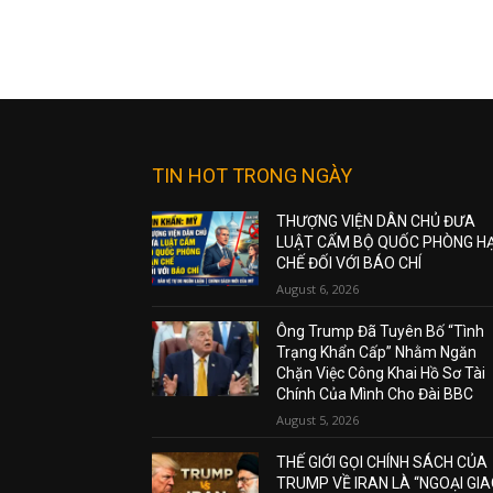
TIN HOT TRONG NGÀY
THƯỢNG VIỆN DÂN CHỦ ĐƯA
LUẬT CẤM BỘ QUỐC PHÒNG H
CHẾ ĐỐI VỚI BÁO CHÍ
August 6, 2026
Ông Trump Đã Tuyên Bố “Tình
Trạng Khẩn Cấp” Nhằm Ngăn
Chặn Việc Công Khai Hồ Sơ Tài
Chính Của Mình Cho Đài BBC
August 5, 2026
THẾ GIỚI GỌI CHÍNH SÁCH CỦA
TRUMP VỀ IRAN LÀ “NGOẠI GI