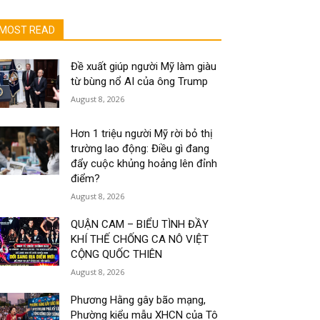
MOST READ
Đề xuất giúp người Mỹ làm giàu
từ bùng nổ AI của ông Trump
August 8, 2026
Hơn 1 triệu người Mỹ rời bỏ thị
trường lao động: Điều gì đang
đẩy cuộc khủng hoảng lên đỉnh
điểm?
August 8, 2026
QUẬN CAM – BIỂU TÌNH ĐẦY
KHÍ THẾ CHỐNG CA NÔ VIỆT
CỘNG QUỐC THIÊN
August 8, 2026
Phương Hằng gây bão mạng,
Phường kiểu mẫu XHCN của Tô