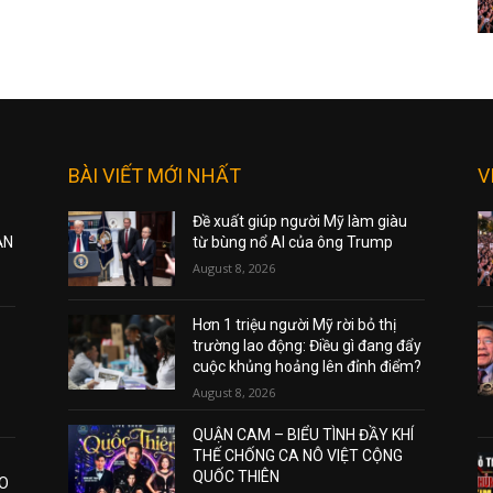
BÀI VIẾT MỚI NHẤT
V
Đề xuất giúp người Mỹ làm giàu
ẠN
từ bùng nổ AI của ông Trump
August 8, 2026
Hơn 1 triệu người Mỹ rời bỏ thị
trường lao động: Điều gì đang đẩy
cuộc khủng hoảng lên đỉnh điểm?
August 8, 2026
QUẬN CAM – BIỂU TÌNH ĐẦY KHÍ
THẾ CHỐNG CA NÔ VIỆT CỘNG
QUỐC THIÊN
AO