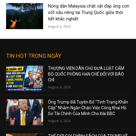
Nông dân Malaysia chật vật đáp ứng cơn
sốt sầu riêng tại Trung Quốc giữa thời
tiết khắc nghiệt
August 6, 2026
TIN HOT TRONG NGÀY
THƯỢNG VIỆN DÂN CHỦ ĐƯA LUẬT CẤM
BỘ QUỐC PHÒNG HẠN CHẾ ĐỐI VỚI BÁO
CHÍ
August 6, 2026
Ông Trump Đã Tuyên Bố “Tình Trạng Khẩn
Cấp” Nhằm Ngăn Chặn Việc Công Khai Hồ
Sơ Tài Chính Của Mình Cho Đài BBC
August 5, 2026