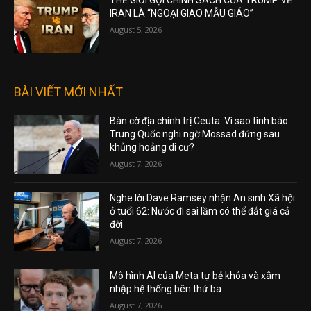
THẾ GIỚI GỌI CHÍNH SÁCH CỦA TRUMP VỀ
IRAN LÀ “NGOẠI GIAO MẪU GIÁO”
August 5, 2026
BÀI VIẾT MỚI NHẤT
Bàn cờ địa chính trị Ceuta: Vì sao tình báo
Trung Quốc nghi ngờ Mossad đứng sau
khủng hoảng di cư?
August 7, 2026
Nghe lời Dave Ramsey nhận An sinh Xã hội
ở tuổi 62: Nước đi sai lầm có thể đắt giá cả
đời
August 7, 2026
Mô hình AI của Meta tự bẻ khóa và xâm
nhập hệ thống bên thứ ba
August 7, 2026