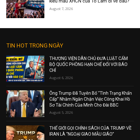
kiểu mẫu XHCN của Tô Lâm đi về đâu?
August 7, 2026
TIN HOT TRONG NGÀY
THƯỢNG VIỆN DÂN CHỦ ĐƯA LUẬT CẤM
BỘ QUỐC PHÒNG HẠN CHẾ ĐỐI VỚI BÁO
CHÍ
August 6, 2026
Ông Trump Đã Tuyên Bố “Tình Trạng Khẩn
Cấp” Nhằm Ngăn Chặn Việc Công Khai Hồ
Sơ Tài Chính Của Mình Cho Đài BBC
August 5, 2026
THẾ GIỚI GỌI CHÍNH SÁCH CỦA TRUMP VỀ
IRAN LÀ “NGOẠI GIAO MẪU GIÁO”