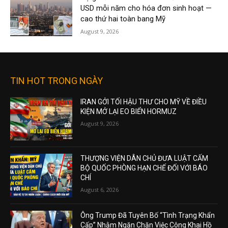
USD mỗi năm cho hóa đơn sinh hoạt —
cao thứ hai toàn bang Mỹ
August 9, 2026
TIN HOT TRONG NGÀY
IRAN GỞI TỐI HẬU THƯ CHO MỸ VỀ ĐIỀU
KIỆN MỞ LẠI EO BIỂN HORMUZ
August 9, 2026
THƯỢNG VIỆN DÂN CHỦ ĐƯA LUẬT CẤM
BỘ QUỐC PHÒNG HẠN CHẾ ĐỐI VỚI BÁO
CHÍ
August 6, 2026
Ông Trump Đã Tuyên Bố “Tình Trạng Khẩn
Cấp” Nhằm Ngăn Chặn Việc Công Khai Hồ