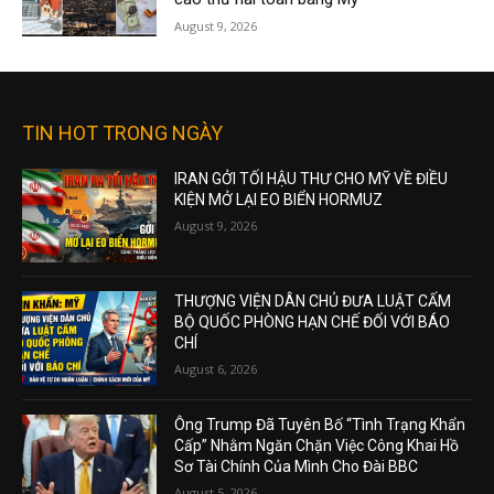
August 9, 2026
TIN HOT TRONG NGÀY
IRAN GỞI TỐI HẬU THƯ CHO MỸ VỀ ĐIỀU
KIỆN MỞ LẠI EO BIỂN HORMUZ
August 9, 2026
THƯỢNG VIỆN DÂN CHỦ ĐƯA LUẬT CẤM
BỘ QUỐC PHÒNG HẠN CHẾ ĐỐI VỚI BÁO
CHÍ
August 6, 2026
Ông Trump Đã Tuyên Bố “Tình Trạng Khẩn
Cấp” Nhằm Ngăn Chặn Việc Công Khai Hồ
Sơ Tài Chính Của Mình Cho Đài BBC
August 5, 2026