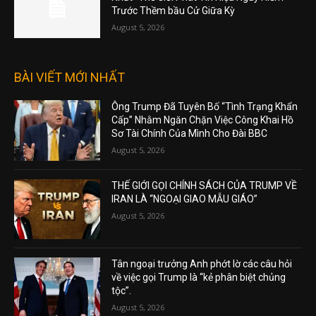
Trước Thềm bầu Cử Giữa Kỳ
August 5, 2026
BÀI VIẾT MỚI NHẤT
Ông Trump Đã Tuyên Bố “Tình Trạng Khẩn
Cấp” Nhằm Ngăn Chặn Việc Công Khai Hồ
Sơ Tài Chính Của Mình Cho Đài BBC
August 5, 2026
THẾ GIỚI GỌI CHÍNH SÁCH CỦA TRUMP VỀ
IRAN LÀ “NGOẠI GIAO MẪU GIÁO”
August 5, 2026
Tân ngoại trưởng Anh phớt lờ các câu hỏi
về việc gọi Trump là “kẻ phân biệt chủng
tộc”.
August 5, 2026