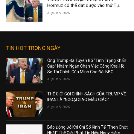
Hormuz có thể đạt được vào thứ Tư.
August 5, 2026
TIN HOT TRONG NGÀY
Ông Trump Đã Tuyên Bố “Tình Trạng Khẩn
Cấp” Nhằm Ngăn Chặn Việc Công Khai Hồ
Sơ Tài Chính Của Mình Cho Đài BBC
August 5, 2026
THẾ GIỚI GỌI CHÍNH SÁCH CỦA TRUMP VỀ
IRAN LÀ “NGOẠI GIAO MẪU GIÁO”
August 5, 2026
Báo Động Đỏ Khi Chỉ Số Kinh Tế “Then Chốt
Nhất” Thế Giới Phát Tín Hiệu Nguy Hiểm