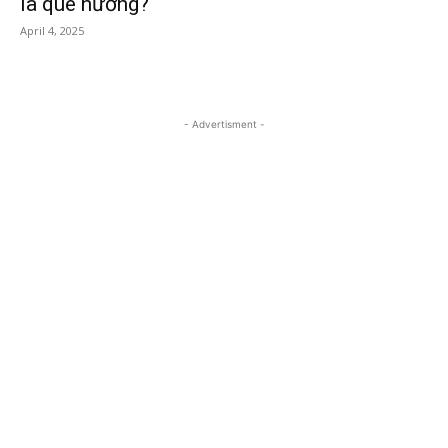
là quê hương?
April 4, 2025
- Advertisment -