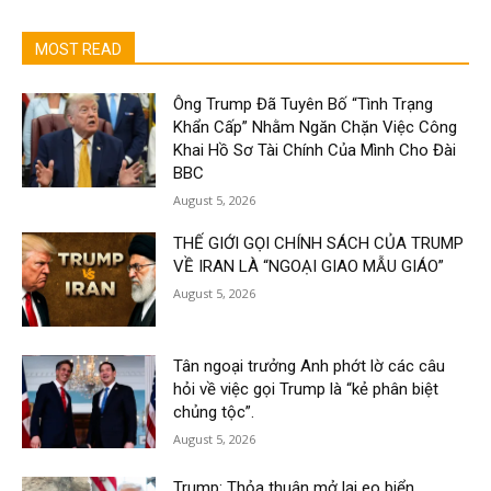
MOST READ
Ông Trump Đã Tuyên Bố “Tình Trạng
Khẩn Cấp” Nhằm Ngăn Chặn Việc Công
Khai Hồ Sơ Tài Chính Của Mình Cho Đài
BBC
August 5, 2026
THẾ GIỚI GỌI CHÍNH SÁCH CỦA TRUMP
VỀ IRAN LÀ “NGOẠI GIAO MẪU GIÁO”
August 5, 2026
Tân ngoại trưởng Anh phớt lờ các câu
hỏi về việc gọi Trump là “kẻ phân biệt
chủng tộc”.
August 5, 2026
Trump: Thỏa thuận mở lại eo biển