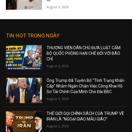
August 6, 2026
TIN HOT TRONG NGÀY
THƯỢNG VIỆN DÂN CHỦ ĐƯA LUẬT CẤM
BỘ QUỐC PHÒNG HẠN CHẾ ĐỐI VỚI BÁO
CHÍ
August 6, 2026
Ông Trump Đã Tuyên Bố “Tình Trạng Khẩn
Cấp” Nhằm Ngăn Chặn Việc Công Khai Hồ
Sơ Tài Chính Của Mình Cho Đài BBC
August 5, 2026
THẾ GIỚI GỌI CHÍNH SÁCH CỦA TRUMP VỀ
IRAN LÀ “NGOẠI GIAO MẪU GIÁO”
August 5, 2026