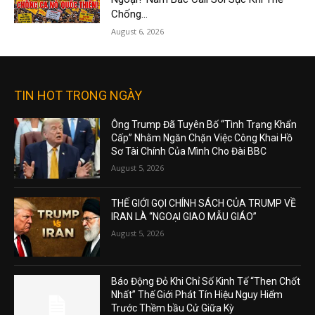
Chống...
August 6, 2026
TIN HOT TRONG NGÀY
Ông Trump Đã Tuyên Bố “Tình Trạng Khẩn
Cấp” Nhằm Ngăn Chặn Việc Công Khai Hồ
Sơ Tài Chính Của Mình Cho Đài BBC
August 5, 2026
THẾ GIỚI GỌI CHÍNH SÁCH CỦA TRUMP VỀ
IRAN LÀ “NGOẠI GIAO MẪU GIÁO”
August 5, 2026
Báo Động Đỏ Khi Chỉ Số Kinh Tế “Then Chốt
Nhất” Thế Giới Phát Tín Hiệu Nguy Hiểm
Trước Thềm bầu Cử Giữa Kỳ