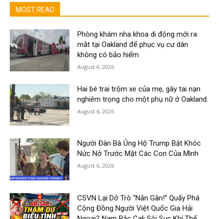
MOST READ
Phòng khám nha khoa di động mới ra
mắt tại Oakland để phục vụ cư dân
không có bảo hiểm
August 6, 2026
Hai bé trai trộm xe của mẹ, gây tai nạn
nghiêm trọng cho một phụ nữ ở Oakland.
August 6, 2026
Người Đàn Bà Ủng Hộ Trump Bật Khóc
Nức Nở Trước Mặt Các Con Của Mình
August 6, 2026
CSVN Lại Dở Trò “Nắn Gân!” Quấy Phá
Cộng Đồng Người Việt Quốc Gia Hải
Ngoại? Nam Bắc Cali Sôi Sục Khí Thế