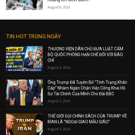
August 8, 2026
TIN HOT TRONG NGÀY
THƯỢNG VIỆN DÂN CHỦ ĐƯA LUẬT CẤM
BỘ QUỐC PHÒNG HẠN CHẾ ĐỐI VỚI BÁO
CHÍ
August 6, 2026
Ông Trump Đã Tuyên Bố “Tình Trạng Khẩn
Cấp” Nhằm Ngăn Chặn Việc Công Khai Hồ
Sơ Tài Chính Của Mình Cho Đài BBC
August 5, 2026
THẾ GIỚI GỌI CHÍNH SÁCH CỦA TRUMP VỀ
IRAN LÀ “NGOẠI GIAO MẪU GIÁO”
August 5, 2026