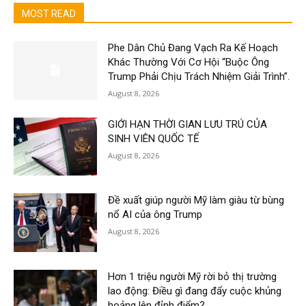
MOST READ
Phe Dân Chủ Đang Vạch Ra Kế Hoạch
Khác Thường Với Cơ Hội “Buộc Ông
Trump Phải Chịu Trách Nhiệm Giải Trình”.
August 8, 2026
GIỚI HẠN THỜI GIAN LƯU TRÚ CỦA
SINH VIÊN QUỐC TẾ
August 8, 2026
Đề xuất giúp người Mỹ làm giàu từ bùng
nổ AI của ông Trump
August 8, 2026
Hơn 1 triệu người Mỹ rời bỏ thị trường
lao động: Điều gì đang đẩy cuộc khủng
hoảng lên đỉnh điểm?