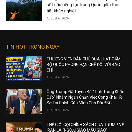
sốt sầu riêng tại Trung Quốc giữa thời
tiết khắc nghiệt
August 6, 2026
TIN HOT TRONG NGÀY
THƯỢNG VIỆN DÂN CHỦ ĐƯA LUẬT CẤM
BỘ QUỐC PHÒNG HẠN CHẾ ĐỐI VỚI BÁO
CHÍ
August 6, 2026
Ông Trump Đã Tuyên Bố “Tình Trạng Khẩn
Cấp” Nhằm Ngăn Chặn Việc Công Khai Hồ
Sơ Tài Chính Của Mình Cho Đài BBC
August 5, 2026
THẾ GIỚI GỌI CHÍNH SÁCH CỦA TRUMP VỀ
IRAN LÀ “NGOẠI GIAO MẪU GIÁO”