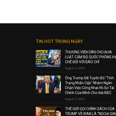
TIN HOT TRONG NGÀY
THƯỢNG VIỆN DÂN CHỦ ĐƯA
LUẬT CẤM BỘ QUỐC PHÒNG H
CHẾ ĐỐI VỚI BÁO CHÍ
August 6, 2026
Ông Trump Đã Tuyên Bố “Tình
Trạng Khẩn Cấp” Nhằm Ngăn
Chặn Việc Công Khai Hồ Sơ Tài
Chính Của Mình Cho Đài BBC
August 5, 2026
THẾ GIỚI GỌI CHÍNH SÁCH CỦA
TRUMP VỀ IRAN LÀ “NGOẠI GI