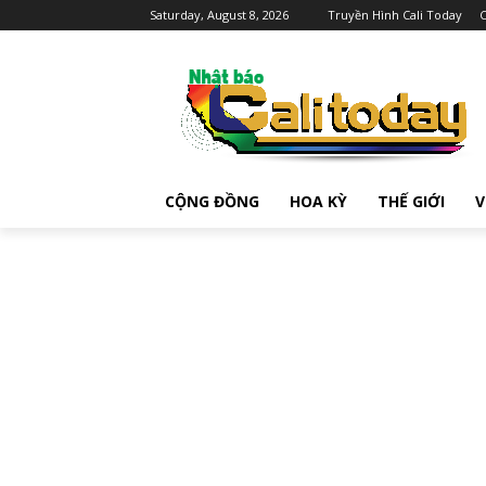
Saturday, August 8, 2026
Truyền Hình Cali Today
C
CỘNG ĐỒNG
HOA KỲ
THẾ GIỚI
V