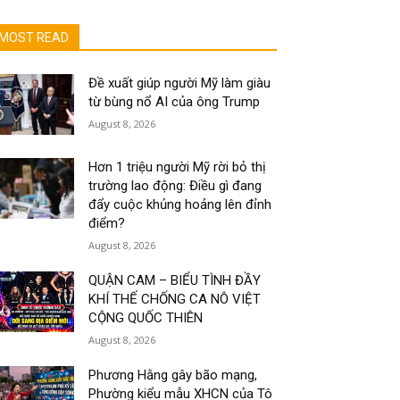
MOST READ
Đề xuất giúp người Mỹ làm giàu
từ bùng nổ AI của ông Trump
August 8, 2026
Hơn 1 triệu người Mỹ rời bỏ thị
trường lao động: Điều gì đang
đẩy cuộc khủng hoảng lên đỉnh
điểm?
August 8, 2026
QUẬN CAM – BIỂU TÌNH ĐẦY
KHÍ THẾ CHỐNG CA NÔ VIỆT
CỘNG QUỐC THIÊN
August 8, 2026
Phương Hằng gây bão mạng,
Phường kiểu mẫu XHCN của Tô