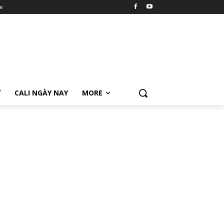
e
Ữ
CALI NGÀY NAY
MORE