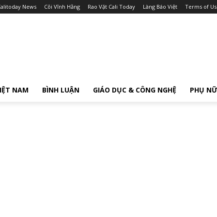
alitoday News
Cõi Vĩnh Hằng
Rao Vặt Cali Today
Làng Báo Việt
Terms of Us
IỆT NAM
BÌNH LUẬN
GIÁO DỤC & CÔNG NGHỆ
PHỤ N