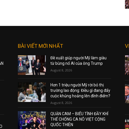
BÀI VIẾT MỚI NHẤT
V
Đề xuất giúp người Mỹ làm giàu
ẠN
từ bùng nổ AI của ông Trump
August 8, 2026
Hơn 1 triệu người Mỹ rời bỏ thị
trường lao động: Điều gì đang đẩy
cuộc khủng hoảng lên đỉnh điểm?
August 8, 2026
QUẬN CAM – BIỂU TÌNH ĐẦY KHÍ
THẾ CHỐNG CA NÔ VIỆT CỘNG
QUỐC THIÊN
AO