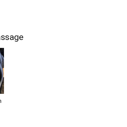
assage
m