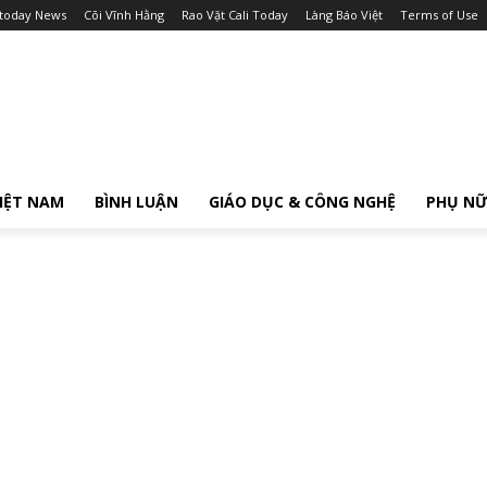
itoday News
Cõi Vĩnh Hằng
Rao Vặt Cali Today
Làng Báo Việt
Terms of Use
IỆT NAM
BÌNH LUẬN
GIÁO DỤC & CÔNG NGHỆ
PHỤ N