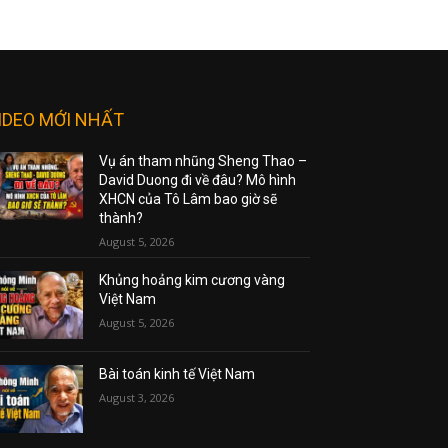
IDEO MỚI NHẤT
Vụ án tham nhũng Sheng Thao –
David Duong đi về đâu? Mô hình
XHCN của Tô Lâm bao giờ sẽ
thành?
August 5, 2026
Khủng hoảng kim cương vàng
Việt Nam
August 5, 2026
Bài toán kinh tế Việt Nam
August 3, 2026