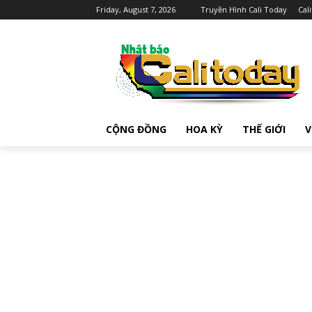
Friday, August 7, 2026
Truyền Hình Cali Today
Cal
CỘNG ĐỒNG
HOA KỲ
THẾ GIỚI
V