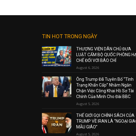
TIN HOT TRONG NGÀY
THƯỢNG VIỆN DÂN CHỦ ĐƯA
LUẬT CẤM BỘ QUỐC PHÒNG H
CHẾ ĐỐI VỚI BÁO CHÍ
August 6, 2026
Ông Trump Đã Tuyên Bố “Tình
Trạng Khẩn Cấp” Nhằm Ngăn
Chặn Việc Công Khai Hồ Sơ Tài
Chính Của Mình Cho Đài BBC
August 5, 2026
THẾ GIỚI GỌI CHÍNH SÁCH CỦA
TRUMP VỀ IRAN LÀ “NGOẠI GI
MẪU GIÁO”
August 5, 2026