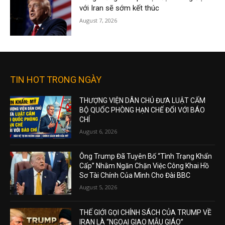
với Iran sẽ sớm kết thúc
August 7, 2026
TIN HOT TRONG NGÀY
THƯỢNG VIỆN DÂN CHỦ ĐƯA LUẬT CẤM
BỘ QUỐC PHÒNG HẠN CHẾ ĐỐI VỚI BÁO
CHÍ
August 6, 2026
Ông Trump Đã Tuyên Bố “Tình Trạng Khẩn
Cấp” Nhằm Ngăn Chặn Việc Công Khai Hồ
Sơ Tài Chính Của Mình Cho Đài BBC
August 5, 2026
THẾ GIỚI GỌI CHÍNH SÁCH CỦA TRUMP VỀ
IRAN LÀ “NGOẠI GIAO MẪU GIÁO”