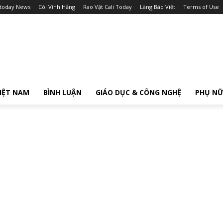
itoday News
Cõi Vĩnh Hằng
Rao Vặt Cali Today
Làng Báo Việt
Terms of Use
IỆT NAM
BÌNH LUẬN
GIÁO DỤC & CÔNG NGHỆ
PHỤ N