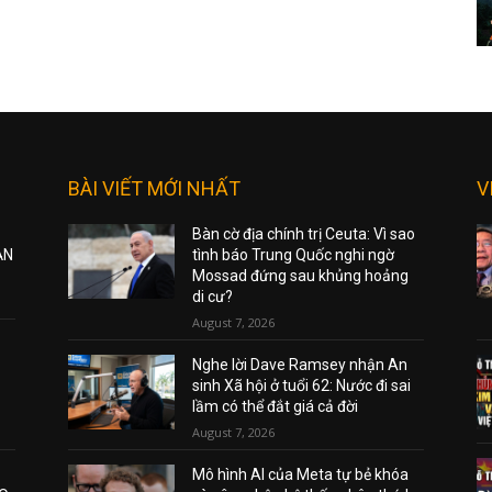
BÀI VIẾT MỚI NHẤT
V
Bàn cờ địa chính trị Ceuta: Vì sao
ẠN
tình báo Trung Quốc nghi ngờ
Mossad đứng sau khủng hoảng
di cư?
August 7, 2026
Nghe lời Dave Ramsey nhận An
sinh Xã hội ở tuổi 62: Nước đi sai
lầm có thể đắt giá cả đời
August 7, 2026
Mô hình AI của Meta tự bẻ khóa