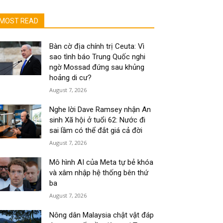
MOST READ
Bàn cờ địa chính trị Ceuta: Vì
sao tình báo Trung Quốc nghi
ngờ Mossad đứng sau khủng
hoảng di cư?
August 7, 2026
Nghe lời Dave Ramsey nhận An
sinh Xã hội ở tuổi 62: Nước đi
sai lầm có thể đắt giá cả đời
August 7, 2026
Mô hình AI của Meta tự bẻ khóa
và xâm nhập hệ thống bên thứ
ba
August 7, 2026
Nông dân Malaysia chật vật đáp