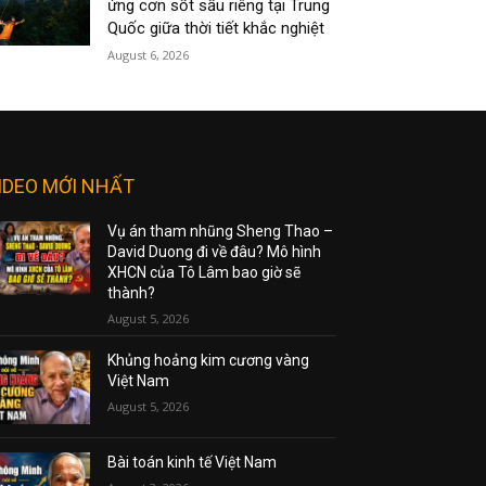
ứng cơn sốt sầu riêng tại Trung
Quốc giữa thời tiết khắc nghiệt
August 6, 2026
IDEO MỚI NHẤT
Vụ án tham nhũng Sheng Thao –
David Duong đi về đâu? Mô hình
XHCN của Tô Lâm bao giờ sẽ
thành?
August 5, 2026
Khủng hoảng kim cương vàng
Việt Nam
August 5, 2026
Bài toán kinh tế Việt Nam