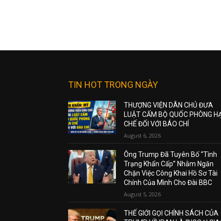
TIN HOT TRONG NGÀY
THƯỢNG VIỆN DÂN CHỦ ĐƯA
LUẬT CẤM BỘ QUỐC PHÒNG H
CHẾ ĐỐI VỚI BÁO CHÍ
August 6, 2026
Ông Trump Đã Tuyên Bố “Tình
Trạng Khẩn Cấp” Nhằm Ngăn
Chặn Việc Công Khai Hồ Sơ Tài
Chính Của Mình Cho Đài BBC
August 5, 2026
THẾ GIỚI GỌI CHÍNH SÁCH CỦA