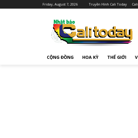
Friday, August 7, 2026
Truyền Hình Cali Today
Cal
CỘNG ĐỒNG
HOA KỲ
THẾ GIỚI
V