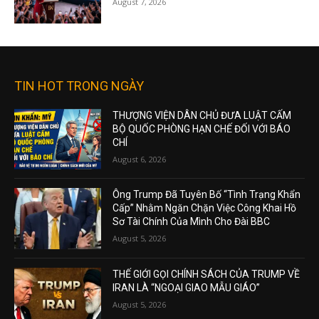
August 7, 2026
TIN HOT TRONG NGÀY
THƯỢNG VIỆN DÂN CHỦ ĐƯA LUẬT CẤM
BỘ QUỐC PHÒNG HẠN CHẾ ĐỐI VỚI BÁO
CHÍ
August 6, 2026
Ông Trump Đã Tuyên Bố “Tình Trạng Khẩn
Cấp” Nhằm Ngăn Chặn Việc Công Khai Hồ
Sơ Tài Chính Của Mình Cho Đài BBC
August 5, 2026
THẾ GIỚI GỌI CHÍNH SÁCH CỦA TRUMP VỀ
IRAN LÀ “NGOẠI GIAO MẪU GIÁO”
August 5, 2026