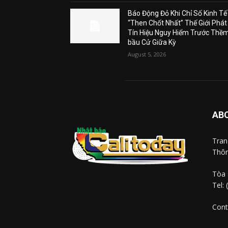
Báo Động Đỏ Khi Chỉ Số Kinh Tế
“Then Chốt Nhất” Thế Giới Phát
Tín Hiệu Nguy Hiểm Trước Thề
bầu Cử Giữa Kỳ
August 5, 2026
AB
Tra
Thôn
Tòa 
Tel:
Cont