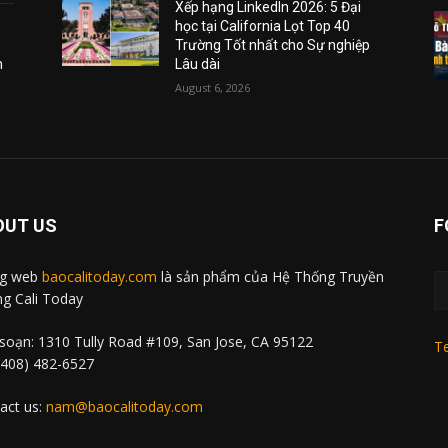
Xếp hạng LinkedIn 2026: 5 Đại
học tại California Lọt Top 40
Trường Tốt nhất cho Sự nghiệp
m
Lâu dài
August 6, 2026
OUT US
F
ng web
baocalitoday.com
là sản phẩm của Hệ Thống Truyền
g Cali Today
soạn: 1310 Tully Road #109, San Jose, CA 95122
Te
 (408) 482-6527
act us:
nam@baocalitoday.com