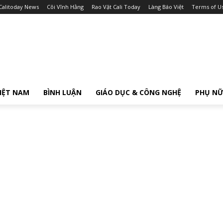
Calitoday News
Cõi Vĩnh Hằng
Rao Vặt Cali Today
Làng Báo Việt
Terms of U
IỆT NAM
BÌNH LUẬN
GIÁO DỤC & CÔNG NGHỆ
PHỤ N