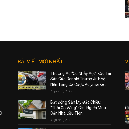
BÀI VIẾT MỚI NHẤT
V
Thương Vụ “Cú Nhảy Vọt” X50 Tài
Sản Của Donald Trump Jr. Nhờ
Nền Tảng Cá Cược Polymarket
August 6, 2026
Bất Động Sản Mỹ Đảo Chiều:
“Thời Cơ Vàng” Cho Người Mua
AO
Căn Nhà Đầu Tiên
August 6, 2026