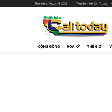
Thursday, August 6, 2026
Truyền Hình Cali Today
CỘNG ĐỒNG
HOA KỲ
THẾ GIỚI
V