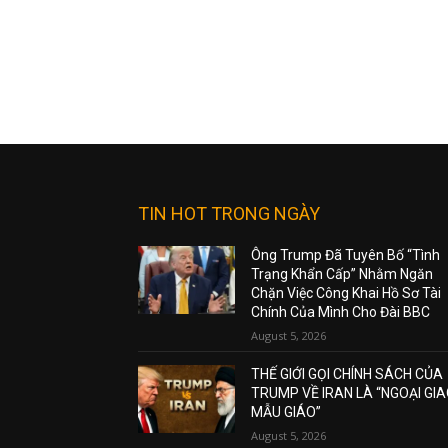
TIN HOT TRONG NGÀY
Ông Trump Đã Tuyên Bố “Tình
Trạng Khẩn Cấp” Nhằm Ngăn
Chặn Việc Công Khai Hồ Sơ Tài
Chính Của Mình Cho Đài BBC
August 5, 2026
THẾ GIỚI GỌI CHÍNH SÁCH CỦA
TRUMP VỀ IRAN LÀ “NGOẠI GI
MẪU GIÁO”
August 5, 2026