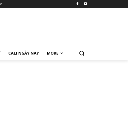
se
Ữ
CALI NGÀY NAY
MORE