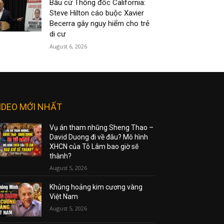
Bầu cử Thống đốc California:
Steve Hilton cáo buộc Xavier
Becerra gây nguy hiểm cho trẻ
di cư
August 6, 2026
IDEO MỚI NHẤT
Vụ án tham nhũng Sheng Thao –
David Duong đi về đâu? Mô hình
XHCN của Tô Lâm bao giờ sẽ
thành?
August 5, 2026
Khủng hoảng kim cương vàng
Việt Nam
August 5, 2026