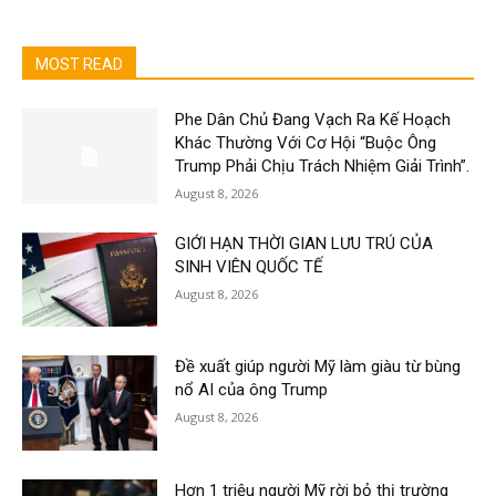
MOST READ
Phe Dân Chủ Đang Vạch Ra Kế Hoạch
Khác Thường Với Cơ Hội “Buộc Ông
Trump Phải Chịu Trách Nhiệm Giải Trình”.
August 8, 2026
GIỚI HẠN THỜI GIAN LƯU TRÚ CỦA
SINH VIÊN QUỐC TẾ
August 8, 2026
Đề xuất giúp người Mỹ làm giàu từ bùng
nổ AI của ông Trump
August 8, 2026
Hơn 1 triệu người Mỹ rời bỏ thị trường