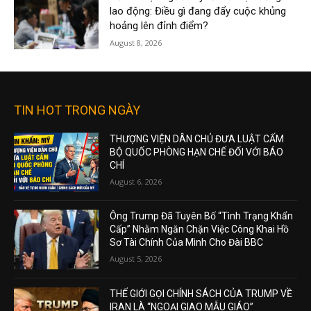
lao động: Điều gì đang đẩy cuộc khủng
hoảng lên đỉnh điểm?
August 8, 2026
TIN HOT TRONG NGÀY
THƯỢNG VIỆN DÂN CHỦ ĐƯA LUẬT CẤM
BỘ QUỐC PHÒNG HẠN CHẾ ĐỐI VỚI BÁO
CHÍ
August 6, 2026
Ông Trump Đã Tuyên Bố “Tình Trạng Khẩn
Cấp” Nhằm Ngăn Chặn Việc Công Khai Hồ
Sơ Tài Chính Của Mình Cho Đài BBC
August 5, 2026
THẾ GIỚI GỌI CHÍNH SÁCH CỦA TRUMP VỀ
IRAN LÀ “NGOẠI GIAO MẪU GIÁO”