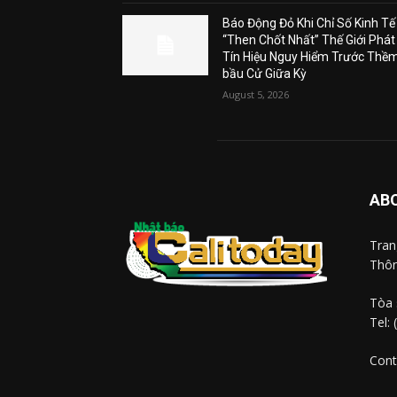
Báo Động Đỏ Khi Chỉ Số Kinh Tế
“Then Chốt Nhất” Thế Giới Phát
Tín Hiệu Nguy Hiểm Trước Thề
bầu Cử Giữa Kỳ
August 5, 2026
AB
Tra
Thôn
Tòa 
Tel:
Cont