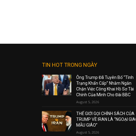
TIN HOT TRONG NGÀY
Ông Trump Đã Tuyên Bố “Tình
Trạng Khẩn Cấp” Nhằm Ngăn
Chặn Việc Công Khai Hồ Sơ Tài
Chính Của Mình Cho Đài BBC
August 5, 2026
THẾ GIỚI GỌI CHÍNH SÁCH CỦA
TRUMP VỀ IRAN LÀ “NGOẠI GI
MẪU GIÁO”
August 5, 2026