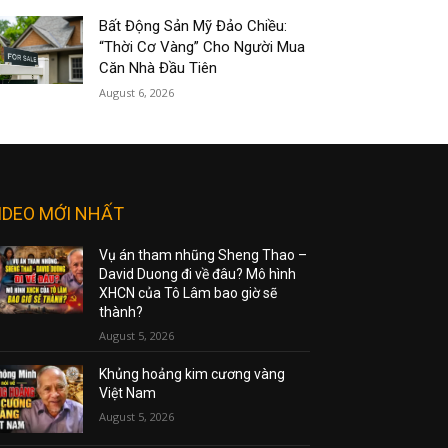
Bất Động Sản Mỹ Đảo Chiều:
“Thời Cơ Vàng” Cho Người Mua
Căn Nhà Đầu Tiên
August 6, 2026
IDEO MỚI NHẤT
Vụ án tham nhũng Sheng Thao –
David Duong đi về đâu? Mô hình
XHCN của Tô Lâm bao giờ sẽ
thành?
August 5, 2026
Khủng hoảng kim cương vàng
Việt Nam
August 5, 2026