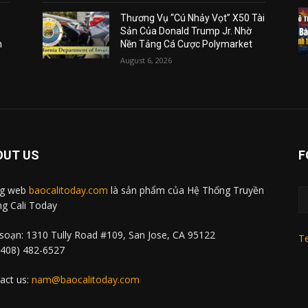
Thương Vụ “Cú Nhảy Vọt” X50 Tài
Sản Của Donald Trump Jr. Nhờ
m
Nền Tảng Cá Cược Polymarket
August 6, 2026
OUT US
F
ng web
baocalitoday.com
là sản phẩm của Hệ Thống Truyền
g Cali Today
soạn: 1310 Tully Road #109, San Jose, CA 95122
Te
 (408) 482-6527
act us:
nam@baocalitoday.com