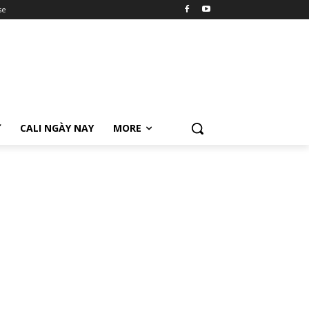
se
Ữ
CALI NGÀY NAY
MORE