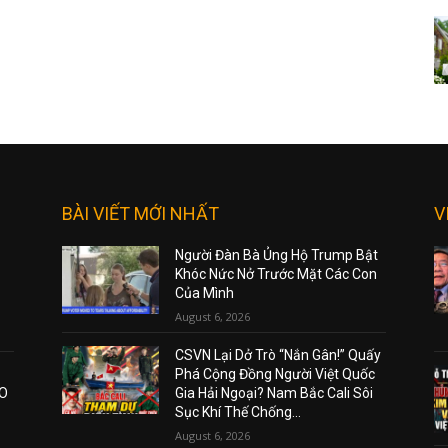
BÀI VIẾT MỚI NHẤT
V
Người Đàn Bà Ủng Hộ Trump Bật
Khóc Nức Nở Trước Mặt Các Con
Của Mình
August 6, 2026
CSVN Lại Dở Trò “Nắn Gân!” Quấy
Phá Cộng Đồng Người Việt Quốc
AO
Gia Hải Ngoại? Nam Bắc Cali Sôi
Sục Khí Thế Chống...
August 6, 2026