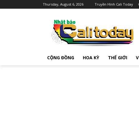
Thursday, August 6, 2026
Truyền Hình Cali Today
CỘNG ĐỒNG
HOA KỲ
THẾ GIỚI
V