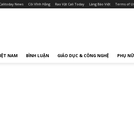
Calitoday News
Cõi Vĩnh Hằng
Rao Vặt Cali Today
Làng Báo Việt
Terms of U
IỆT NAM
BÌNH LUẬN
GIÁO DỤC & CÔNG NGHỆ
PHỤ N