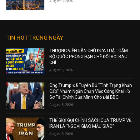
August 6, 2026
TIN HOT TRONG NGÀY
THƯỢNG VIỆN DÂN CHỦ ĐƯA LUẬT CẤM
BỘ QUỐC PHÒNG HẠN CHẾ ĐỐI VỚI BÁO
CHÍ
August 6, 2026
Ông Trump Đã Tuyên Bố “Tình Trạng Khẩn
Cấp” Nhằm Ngăn Chặn Việc Công Khai Hồ
Sơ Tài Chính Của Mình Cho Đài BBC
August 5, 2026
THẾ GIỚI GỌI CHÍNH SÁCH CỦA TRUMP VỀ
IRAN LÀ “NGOẠI GIAO MẪU GIÁO”
August 5, 2026