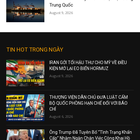
Trung Quốc
August 9, 2026
TIN HOT TRONG NGÀY
IRAN GỞI TỐI HẬU THƯ CHO MỸ VỀ ĐIỀU
KIỆN MỞ LẠI EO BIỂN HORMUZ
August 9, 2026
THƯỢNG VIỆN DÂN CHỦ ĐƯA LUẬT CẤM
BỘ QUỐC PHÒNG HẠN CHẾ ĐỐI VỚI BÁO
CHÍ
August 6, 2026
Ông Trump Đã Tuyên Bố “Tình Trạng Khẩn
Cấp” Nhằm Ngăn Chặn Việc Công Khai Hồ