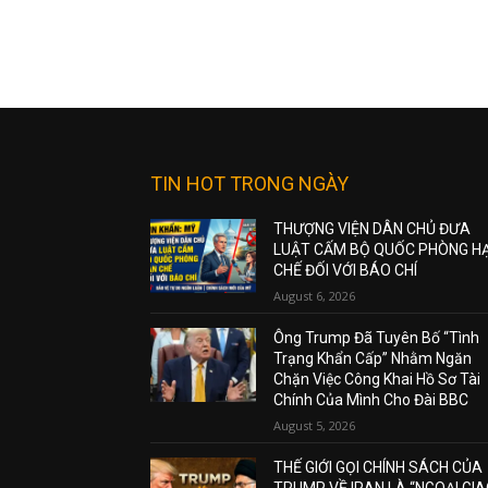
TIN HOT TRONG NGÀY
THƯỢNG VIỆN DÂN CHỦ ĐƯA
LUẬT CẤM BỘ QUỐC PHÒNG H
CHẾ ĐỐI VỚI BÁO CHÍ
August 6, 2026
Ông Trump Đã Tuyên Bố “Tình
Trạng Khẩn Cấp” Nhằm Ngăn
Chặn Việc Công Khai Hồ Sơ Tài
Chính Của Mình Cho Đài BBC
August 5, 2026
THẾ GIỚI GỌI CHÍNH SÁCH CỦA