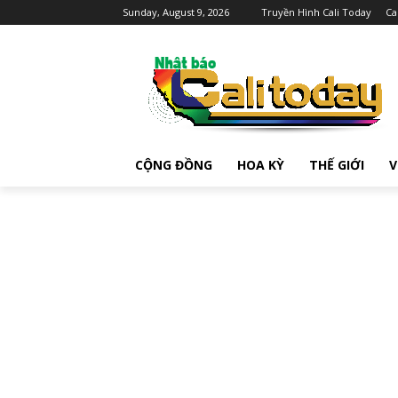
Sunday, August 9, 2026
Truyền Hình Cali Today
Ca
CỘNG ĐỒNG
HOA KỲ
THẾ GIỚI
V