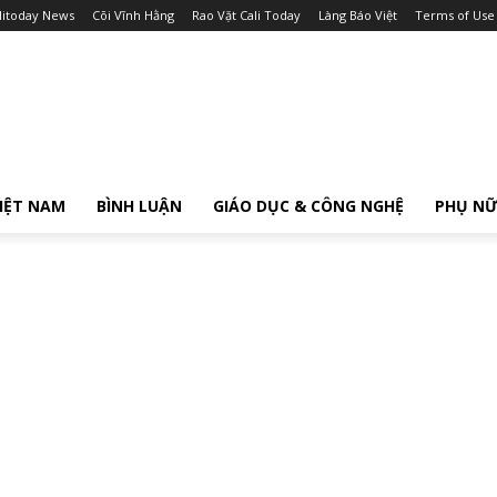
litoday News
Cõi Vĩnh Hằng
Rao Vặt Cali Today
Làng Báo Việt
Terms of Use
IỆT NAM
BÌNH LUẬN
GIÁO DỤC & CÔNG NGHỆ
PHỤ N