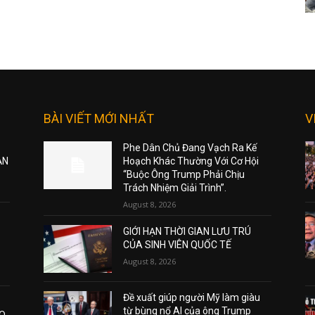
BÀI VIẾT MỚI NHẤT
V
Phe Dân Chủ Đang Vạch Ra Kế
ẠN
Hoạch Khác Thường Với Cơ Hội
“Buộc Ông Trump Phải Chịu
Trách Nhiệm Giải Trình”.
August 8, 2026
GIỚI HẠN THỜI GIAN LƯU TRÚ
CỦA SINH VIÊN QUỐC TẾ
August 8, 2026
Đề xuất giúp người Mỹ làm giàu
từ bùng nổ AI của ông Trump