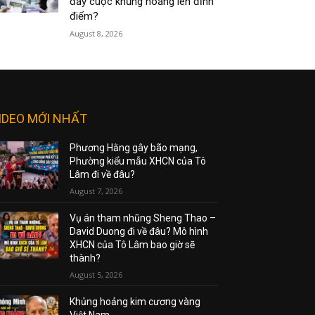
đẩy cuộc khủng hoảng lên đỉnh
điểm?
August 8, 2026
IDEO MỚI NHẤT
Phương Hằng gây bão mạng,
Phường kiểu mẫu XHCN của Tô
Lâm đi về đâu?
August 7, 2026
Vụ án tham nhũng Sheng Thao –
David Duong đi về đâu? Mô hình
XHCN của Tô Lâm bao giờ sẽ
thành?
August 5, 2026
Khủng hoảng kim cương vàng