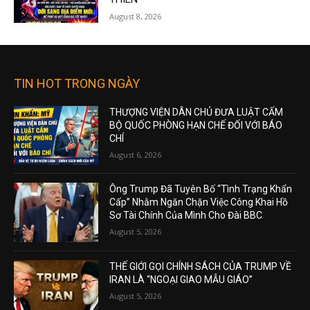
August 8, 2026
TIN HOT TRONG NGÀY
THƯỢNG VIỆN DÂN CHỦ ĐƯA LUẬT CẤM
BỘ QUỐC PHÒNG HẠN CHẾ ĐỐI VỚI BÁO
CHÍ
August 6, 2026
Ông Trump Đã Tuyên Bố “Tình Trạng Khẩn
Cấp” Nhằm Ngăn Chặn Việc Công Khai Hồ
Sơ Tài Chính Của Mình Cho Đài BBC
August 5, 2026
THẾ GIỚI GỌI CHÍNH SÁCH CỦA TRUMP VỀ
IRAN LÀ “NGOẠI GIAO MẪU GIÁO”
August 5, 2026