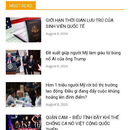
MOST READ
GIỚI HẠN THỜI GIAN LƯU TRÚ CỦA
SINH VIÊN QUỐC TẾ
August 8, 2026
Đề xuất giúp người Mỹ làm giàu từ bùng
nổ AI của ông Trump
August 8, 2026
Hơn 1 triệu người Mỹ rời bỏ thị trường
lao động: Điều gì đang đẩy cuộc khủng
hoảng lên đỉnh điểm?
August 8, 2026
QUẬN CAM – BIỂU TÌNH ĐẦY KHÍ THẾ
CHỐNG CA NÔ VIỆT CỘNG QUỐC
THIÊN