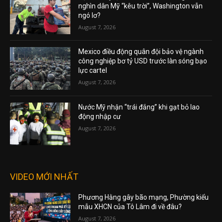
nghìn dân Mỹ “kêu trời”, Washington vẫn
ngó lơ?
August 7, 2026
Mexico điều động quân đội bảo vệ ngành
công nghiệp bơ tỷ USD trước làn sóng bạo
lực cartel
August 7, 2026
Nước Mỹ nhận “trái đắng” khi gạt bỏ lao
động nhập cư
August 7, 2026
VIDEO MỚI NHẤT
Phương Hằng gây bão mạng, Phường kiểu
mẫu XHCN của Tô Lâm đi về đâu?
August 7, 2026