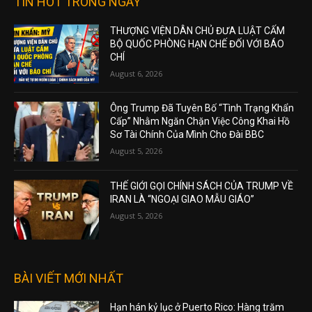
TIN HOT TRONG NGÀY
THƯỢNG VIỆN DÂN CHỦ ĐƯA LUẬT CẤM
BỘ QUỐC PHÒNG HẠN CHẾ ĐỐI VỚI BÁO
CHÍ
August 6, 2026
Ông Trump Đã Tuyên Bố “Tình Trạng Khẩn
Cấp” Nhằm Ngăn Chặn Việc Công Khai Hồ
Sơ Tài Chính Của Mình Cho Đài BBC
August 5, 2026
THẾ GIỚI GỌI CHÍNH SÁCH CỦA TRUMP VỀ
IRAN LÀ “NGOẠI GIAO MẪU GIÁO”
August 5, 2026
BÀI VIẾT MỚI NHẤT
Hạn hán kỷ lục ở Puerto Rico: Hàng trăm