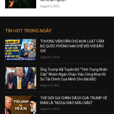
August 6, 2026
TIN HOT TRONG NGÀY
THƯỢNG VIỆN DÂN CHỦ ĐƯA LUẬT CẤM
BỘ QUỐC PHÒNG HẠN CHẾ ĐỐI VỚI BÁO
CHÍ
August 6, 2026
Ông Trump Đã Tuyên Bố “Tình Trạng Khẩn
Cấp” Nhằm Ngăn Chặn Việc Công Khai Hồ
Sơ Tài Chính Của Mình Cho Đài BBC
August 5, 2026
THẾ GIỚI GỌI CHÍNH SÁCH CỦA TRUMP VỀ
IRAN LÀ “NGOẠI GIAO MẪU GIÁO”
August 5, 2026