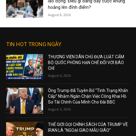
lao động: Điều gì đang đẩy cuộc khủng
hoảng lên đỉnh điểm?
August 8, 2026
TIN HOT TRONG NGÀY
THƯỢNG VIỆN DÂN CHỦ ĐƯA LUẬT CẤM
BỘ QUỐC PHÒNG HẠN CHẾ ĐỐI VỚI BÁO
CHÍ
August 6, 2026
Ông Trump Đã Tuyên Bố “Tình Trạng Khẩn
Cấp” Nhằm Ngăn Chặn Việc Công Khai Hồ
Sơ Tài Chính Của Mình Cho Đài BBC
August 5, 2026
THẾ GIỚI GỌI CHÍNH SÁCH CỦA TRUMP VỀ
IRAN LÀ “NGOẠI GIAO MẪU GIÁO”