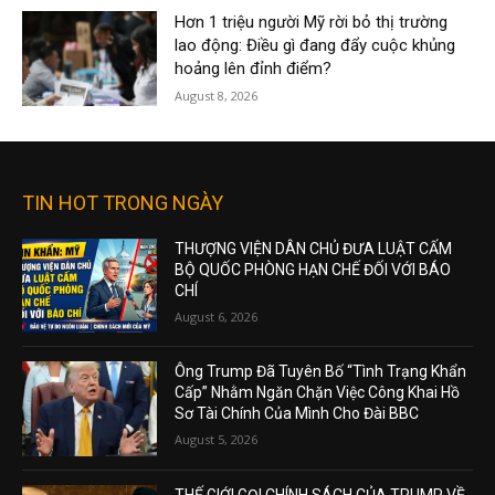
Hơn 1 triệu người Mỹ rời bỏ thị trường
lao động: Điều gì đang đẩy cuộc khủng
hoảng lên đỉnh điểm?
August 8, 2026
TIN HOT TRONG NGÀY
THƯỢNG VIỆN DÂN CHỦ ĐƯA LUẬT CẤM
BỘ QUỐC PHÒNG HẠN CHẾ ĐỐI VỚI BÁO
CHÍ
August 6, 2026
Ông Trump Đã Tuyên Bố “Tình Trạng Khẩn
Cấp” Nhằm Ngăn Chặn Việc Công Khai Hồ
Sơ Tài Chính Của Mình Cho Đài BBC
August 5, 2026