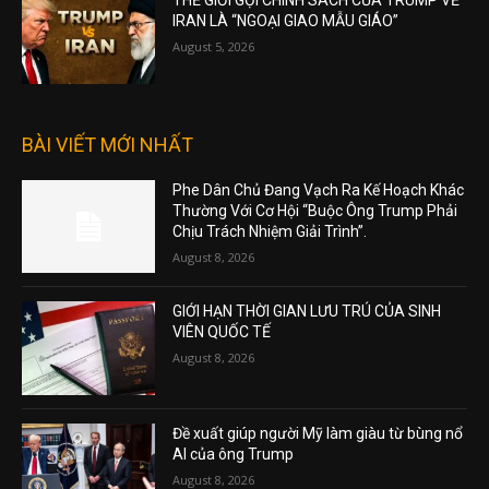
THẾ GIỚI GỌI CHÍNH SÁCH CỦA TRUMP VỀ
IRAN LÀ “NGOẠI GIAO MẪU GIÁO”
August 5, 2026
BÀI VIẾT MỚI NHẤT
Phe Dân Chủ Đang Vạch Ra Kế Hoạch Khác
Thường Với Cơ Hội “Buộc Ông Trump Phải
Chịu Trách Nhiệm Giải Trình”.
August 8, 2026
GIỚI HẠN THỜI GIAN LƯU TRÚ CỦA SINH
VIÊN QUỐC TẾ
August 8, 2026
Đề xuất giúp người Mỹ làm giàu từ bùng nổ
AI của ông Trump
August 8, 2026