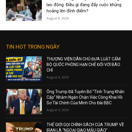
lao động: Điều gì đang đẩy cuộc khủng
hoảng lên đỉnh điểm?
August 8, 2026
TIN HOT TRONG NGÀY
THƯỢNG VIỆN DÂN CHỦ ĐƯA LUẬT CẤM
BỘ QUỐC PHÒNG HẠN CHẾ ĐỐI VỚI BÁO
CHÍ
August 6, 2026
Ông Trump Đã Tuyên Bố “Tình Trạng Khẩn
Cấp” Nhằm Ngăn Chặn Việc Công Khai Hồ
Sơ Tài Chính Của Mình Cho Đài BBC
August 5, 2026
THẾ GIỚI GỌI CHÍNH SÁCH CỦA TRUMP VỀ
IRAN LÀ “NGOẠI GIAO MẪU GIÁO”