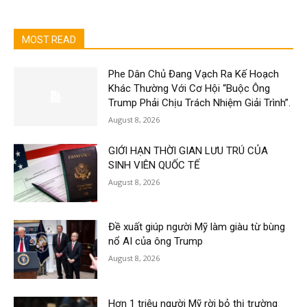
MOST READ
Phe Dân Chủ Đang Vạch Ra Kế Hoạch
Khác Thường Với Cơ Hội “Buộc Ông
Trump Phải Chịu Trách Nhiệm Giải Trình”.
August 8, 2026
GIỚI HẠN THỜI GIAN LƯU TRÚ CỦA
SINH VIÊN QUỐC TẾ
August 8, 2026
Đề xuất giúp người Mỹ làm giàu từ bùng
nổ AI của ông Trump
August 8, 2026
Hơn 1 triệu người Mỹ rời bỏ thị trường