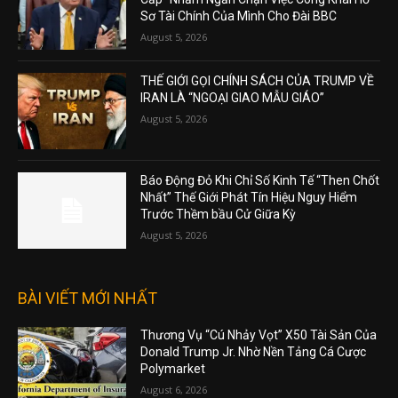
Sơ Tài Chính Của Mình Cho Đài BBC
August 5, 2026
THẾ GIỚI GỌI CHÍNH SÁCH CỦA TRUMP VỀ
IRAN LÀ “NGOẠI GIAO MẪU GIÁO”
August 5, 2026
Báo Động Đỏ Khi Chỉ Số Kinh Tế “Then Chốt
Nhất” Thế Giới Phát Tín Hiệu Nguy Hiểm
Trước Thềm bầu Cử Giữa Kỳ
August 5, 2026
BÀI VIẾT MỚI NHẤT
Thương Vụ “Cú Nhảy Vọt” X50 Tài Sản Của
Donald Trump Jr. Nhờ Nền Tảng Cá Cược
Polymarket
August 6, 2026