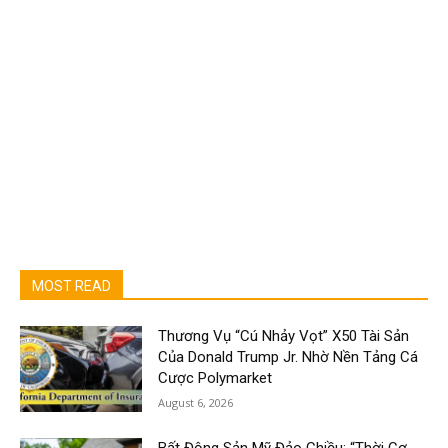
MOST READ
Thương Vụ “Cú Nhảy Vọt” X50 Tài Sản
Của Donald Trump Jr. Nhờ Nền Tảng Cá
Cược Polymarket
August 6, 2026
Bất Động Sản Mỹ Đảo Chiều: “Thời Cơ