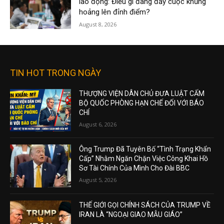
lao động: Điều gì đang đẩy cuộc khủng
hoảng lên đỉnh điểm?
August 8, 2026
TIN HOT TRONG NGÀY
THƯỢNG VIỆN DÂN CHỦ ĐƯA LUẬT CẤM
BỘ QUỐC PHÒNG HẠN CHẾ ĐỐI VỚI BÁO
CHÍ
August 6, 2026
Ông Trump Đã Tuyên Bố “Tình Trạng Khẩn
Cấp” Nhằm Ngăn Chặn Việc Công Khai Hồ
Sơ Tài Chính Của Mình Cho Đài BBC
August 5, 2026
THẾ GIỚI GỌI CHÍNH SÁCH CỦA TRUMP VỀ
IRAN LÀ “NGOẠI GIAO MẪU GIÁO”