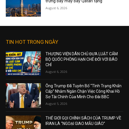
trưng bày máy bay Qatari tặng
August 6, 2026
TIN HOT TRONG NGÀY
THƯỢNG VIỆN DÂN CHỦ ĐƯA LUẬT CẤM
BỘ QUỐC PHÒNG HẠN CHẾ ĐỐI VỚI BÁO
CHÍ
August 6, 2026
Ông Trump Đã Tuyên Bố “Tình Trạng Khẩn
Cấp” Nhằm Ngăn Chặn Việc Công Khai Hồ
Sơ Tài Chính Của Mình Cho Đài BBC
August 5, 2026
THẾ GIỚI GỌI CHÍNH SÁCH CỦA TRUMP VỀ
IRAN LÀ “NGOẠI GIAO MẪU GIÁO”