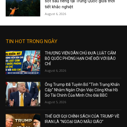
sốt sầu riêng tại Trung Quốc giữa thời
tiết khắc nghiệt
August 6, 2026
TIN HOT TRONG NGÀY
THƯỢNG VIỆN DÂN CHỦ ĐƯA LUẬT CẤM
BỘ QUỐC PHÒNG HẠN CHẾ ĐỐI VỚI BÁO
CHÍ
August 6, 2026
Ông Trump Đã Tuyên Bố “Tình Trạng Khẩn
Cấp” Nhằm Ngăn Chặn Việc Công Khai Hồ
Sơ Tài Chính Của Mình Cho Đài BBC
August 5, 2026
THẾ GIỚI GỌI CHÍNH SÁCH CỦA TRUMP VỀ
IRAN LÀ “NGOẠI GIAO MẪU GIÁO”