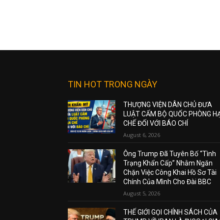
TIN HOT TRONG NGÀY
THƯỢNG VIỆN DÂN CHỦ ĐƯA
LUẬT CẤM BỘ QUỐC PHÒNG H
CHẾ ĐỐI VỚI BÁO CHÍ
August 6, 2026
Ông Trump Đã Tuyên Bố “Tình
Trạng Khẩn Cấp” Nhằm Ngăn
Chặn Việc Công Khai Hồ Sơ Tài
Chính Của Mình Cho Đài BBC
August 5, 2026
THẾ GIỚI GỌI CHÍNH SÁCH CỦA