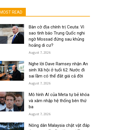
MOST READ
Bàn cờ địa chính trị Ceuta: Vì
sao tình báo Trung Quốc nghi
ngờ Mossad đứng sau khủng
hoảng di cư?
August 7, 2026
Nghe lời Dave Ramsey nhận An
sinh Xã hội ở tuổi 62: Nước đi
sai lầm có thể đắt giá cả đời
August 7, 2026
Mô hình AI của Meta tự bẻ khóa
và xâm nhập hệ thống bên thứ
ba
August 7, 2026
Nông dân Malaysia chật vật đáp