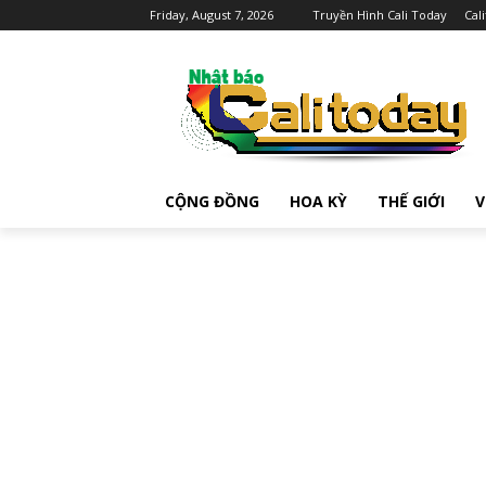
Friday, August 7, 2026
Truyền Hình Cali Today
Cal
CỘNG ĐỒNG
HOA KỲ
THẾ GIỚI
V