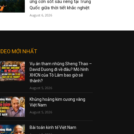
ứng cơn sốt sầu riêng tại Trung
Quốc giữa thời tiết khắc nghiệt
August 6, 2026
IDEO MỚI NHẤT
Vụ án tham nhũng Sheng Thao –
David Duong đi về đâu? Mô hình
XHCN của Tô Lâm bao giờ sẽ
thành?
August 5, 2026
Khủng hoảng kim cương vàng
Việt Nam
August 5, 2026
Bài toán kinh tế Việt Nam