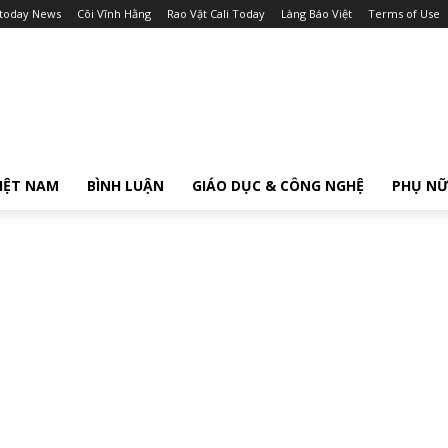
itoday News
Cõi Vĩnh Hằng
Rao Vặt Cali Today
Làng Báo Việt
Terms of Use
IỆT NAM
BÌNH LUẬN
GIÁO DỤC & CÔNG NGHỆ
PHỤ N