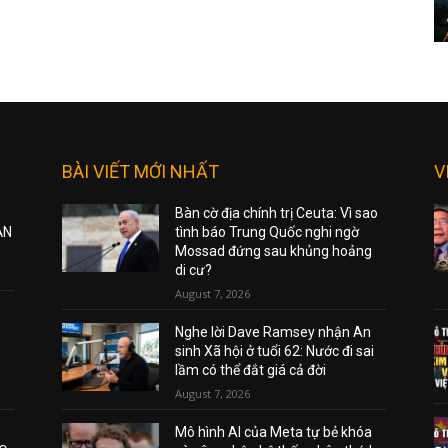
BÀI VIẾT MỚI NHẤT
V
Bàn cờ địa chính trị Ceuta: Vì sao
ẠN
tình báo Trung Quốc nghi ngờ
Mossad đứng sau khủng hoảng
di cư?
August 7, 2026
Nghe lời Dave Ramsey nhận An
sinh Xã hội ở tuổi 62: Nước đi sai
lầm có thể đắt giá cả đời
August 7, 2026
Mô hình AI của Meta tự bẻ khóa