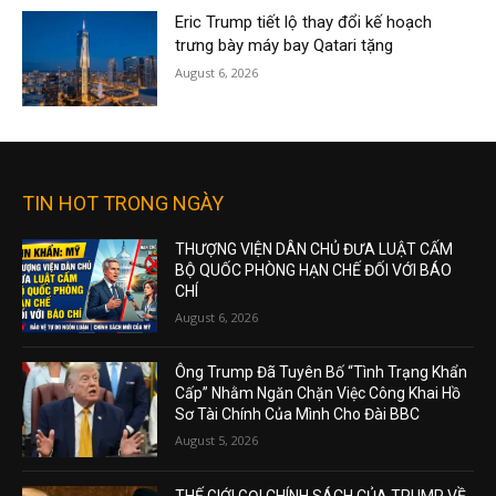
Eric Trump tiết lộ thay đổi kế hoạch
trưng bày máy bay Qatari tặng
August 6, 2026
TIN HOT TRONG NGÀY
THƯỢNG VIỆN DÂN CHỦ ĐƯA LUẬT CẤM
BỘ QUỐC PHÒNG HẠN CHẾ ĐỐI VỚI BÁO
CHÍ
August 6, 2026
Ông Trump Đã Tuyên Bố “Tình Trạng Khẩn
Cấp” Nhằm Ngăn Chặn Việc Công Khai Hồ
Sơ Tài Chính Của Mình Cho Đài BBC
August 5, 2026