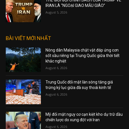
THẾ GIỚI GỌI CHÍNH SÁCH CỦA TRUMP VỀ
IRAN LÀ “NGOẠI GIAO MẪU GIÁO”
August 5, 2026
BÀI VIẾT MỚI NHẤT
Nông dân Malaysia chật vật đáp ứng cơn
sốt sầu riêng tại Trung Quốc giữa thời tiết
khắc nghiệt
August 6, 2026
Trung Quốc đối mặt làn sóng tăng giá
trứng kỷ lục giữa đà suy thoái kinh tế
August 6, 2026
Mỹ đối mặt nguy cơ cạn kiệt kho dự trữ dầu
chiến lược do xung đột với Iran
August 6, 2026