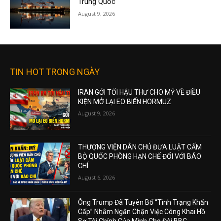
Trung Quốc
August 9, 2026
TIN HOT TRONG NGÀY
IRAN GỞI TỐI HẬU THƯ CHO MỸ VỀ ĐIỀU
KIỆN MỞ LẠI EO BIỂN HORMUZ
August 9, 2026
THƯỢNG VIỆN DÂN CHỦ ĐƯA LUẬT CẤM
BỘ QUỐC PHÒNG HẠN CHẾ ĐỐI VỚI BÁO
CHÍ
August 6, 2026
Ông Trump Đã Tuyên Bố “Tình Trạng Khẩn
Cấp” Nhằm Ngăn Chặn Việc Công Khai Hồ