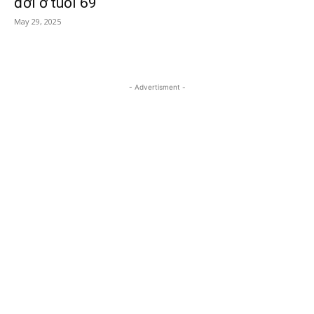
đời ở tuổi 69
May 29, 2025
- Advertisment -