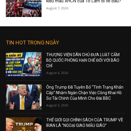
kiểu mẫu XHCN của Tô Lâm đi về đâu?
August 7, 2026
TIN HOT TRONG NGÀY
THƯỢNG VIỆN DÂN CHỦ ĐƯA LUẬT CẤM
BỘ QUỐC PHÒNG HẠN CHẾ ĐỐI VỚI BÁO
CHÍ
August 6, 2026
Ông Trump Đã Tuyên Bố “Tình Trạng Khẩn
Cấp” Nhằm Ngăn Chặn Việc Công Khai Hồ
Sơ Tài Chính Của Mình Cho Đài BBC
August 5, 2026
THẾ GIỚI GỌI CHÍNH SÁCH CỦA TRUMP VỀ
IRAN LÀ “NGOẠI GIAO MẪU GIÁO”