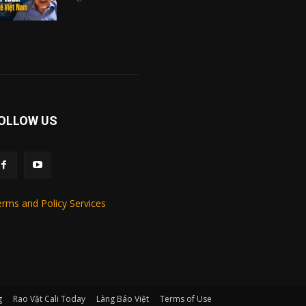
OLLOW US
rms and Policy Services
g
Rao Vặt Cali Today
Làng Báo Việt
Terms of Use