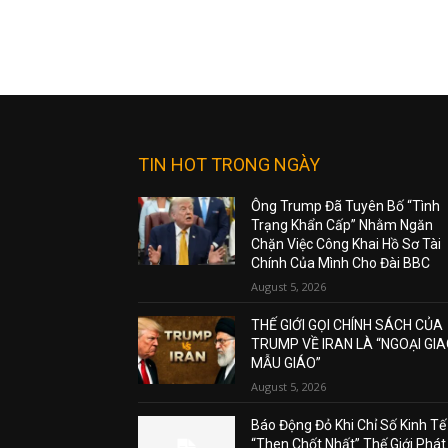
TIN HOT TRONG NGÀY
Ông Trump Đã Tuyên Bố “Tình
Trạng Khẩn Cấp” Nhằm Ngăn
Chặn Việc Công Khai Hồ Sơ Tài
Chính Của Mình Cho Đài BBC
August 5, 2026
THẾ GIỚI GỌI CHÍNH SÁCH CỦA
TRUMP VỀ IRAN LÀ “NGOẠI GI
MẪU GIÁO”
August 5, 2026
Báo Động Đỏ Khi Chỉ Số Kinh Tế
“Then Chốt Nhất” Thế Giới Phát