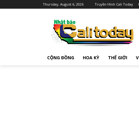
Thursday, August 6, 2026
Truyền Hình Cali Today
CỘNG ĐỒNG
HOA KỲ
THẾ GIỚI
V