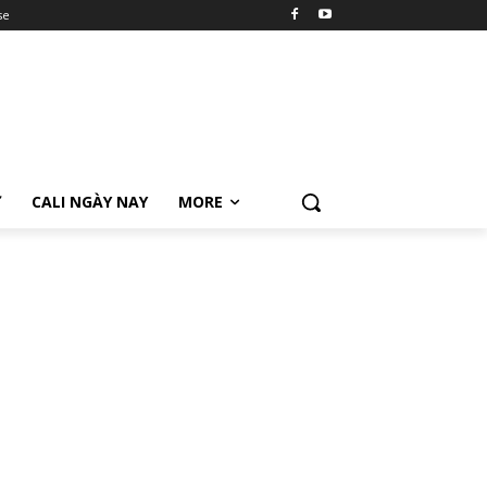
se
Ữ
CALI NGÀY NAY
MORE