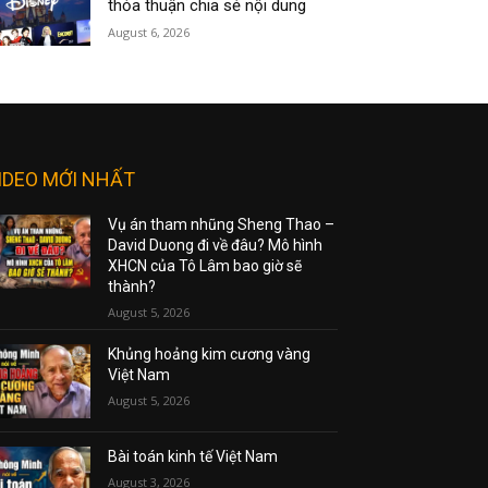
thỏa thuận chia sẻ nội dung
August 6, 2026
IDEO MỚI NHẤT
Vụ án tham nhũng Sheng Thao –
David Duong đi về đâu? Mô hình
XHCN của Tô Lâm bao giờ sẽ
thành?
August 5, 2026
Khủng hoảng kim cương vàng
Việt Nam
August 5, 2026
Bài toán kinh tế Việt Nam
August 3, 2026