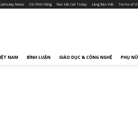
Calitoday News
Cõi Vĩnh Hằng
Rao Vặt Cali Today
Làng Báo Việt
Terms of U
IỆT NAM
BÌNH LUẬN
GIÁO DỤC & CÔNG NGHỆ
PHỤ N