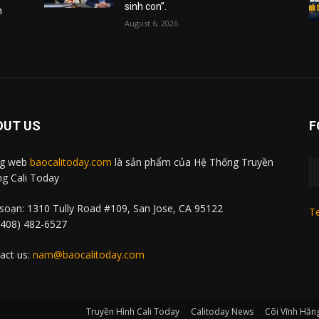
sinh con”.
m
August 6, 2026
OUT US
F
ng web
baocalitoday.com
là sản phẩm của Hệ Thống Truyền
g Cali Today
soạn: 1310 Tully Road #109, San Jose, CA 95122
Te
 (408) 482-6527
act us:
nam@baocalitoday.com
Truyền Hình Cali Today
Calitoday News
Cõi Vĩnh Hằn