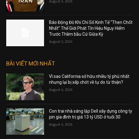
August 5, 2026
Báo Động Đỏ Khi Chỉ Số Kinh Tế “Then Chốt
Nhất” Thế Giới Phát Tín Hiệu Nguy Hiểm
Trước Thềm bầu Cử Giữa Kỳ
August 5, 2026
BÀI VIẾT MỚI NHẤT
Vì sao California sở hữu nhiều tỷ phú nhất
nhưng lại bị xếp chót về tự do từ thiện?
August 6, 2026
Con trai nhà sáng lập Dell xây dựng công ty
pin gia đình trị giá 13 tỷ USD ở tuổi 30
August 6, 2026