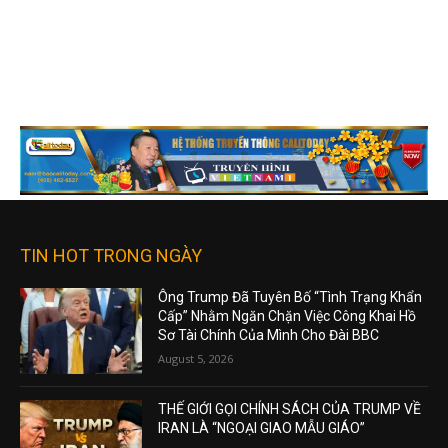
TIN HOT TRONG NGÀY
Ông Trump Đã Tuyên Bố “Tình Trạng Khẩn
Cấp” Nhằm Ngăn Chặn Việc Công Khai Hồ
Sơ Tài Chính Của Mình Cho Đài BBC
August 5, 2026
THẾ GIỚI GỌI CHÍNH SÁCH CỦA TRUMP VỀ
IRAN LÀ “NGOẠI GIAO MẪU GIÁO”