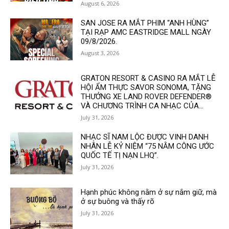
August 6, 2026
SAN JOSE RA MẮT PHIM “ANH HÙNG”
TẠI RẠP AMC EASTRIDGE MALL NGÀY
09/8/2026.
August 3, 2026
GRATON RESORT & CASINO RA MẮT LỄ
HỘI ẨM THỰC SAVOR SONOMA, TẶNG
THƯỞNG XE LAND ROVER DEFENDER®
VÀ CHƯƠNG TRÌNH CA NHẠC CỦA...
July 31, 2026
NHẠC SĨ NAM LỘC ĐƯỢC VINH DANH
NHÂN LỄ KỶ NIỆM “75 NẰM CÔNG ƯỚC
QUỐC TẾ TỊ NẠN LHQ”.
July 31, 2026
Hạnh phúc không nằm ở sự nắm giữ, mà
ở sự buông và thấy rõ
July 31, 2026