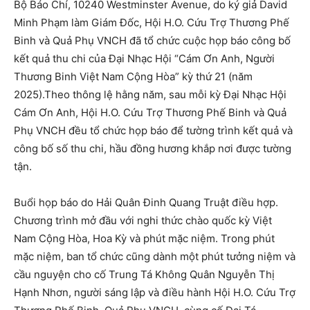
Bộ Báo Chí, 10240 Westminster Avenue, do ký giả David
Minh Phạm làm Giám Đốc, Hội H.O. Cứu Trợ Thương Phế
Binh và Quả Phụ VNCH đã tổ chức cuộc họp báo công bố
kết quả thu chi của Đại Nhạc Hội “Cám Ơn Anh, Người
Thương Binh Việt Nam Cộng Hòa” kỳ thứ 21 (năm
2025).Theo thông lệ hằng năm, sau mỗi kỳ Đại Nhạc Hội
Cám Ơn Anh, Hội H.O. Cứu Trợ Thương Phế Binh và Quả
Phụ VNCH đều tổ chức họp báo để tường trình kết quả và
công bố số thu chi, hầu đồng hương khắp nơi được tường
tận.
Buổi họp báo do Hải Quân Đinh Quang Truật điều hợp.
Chương trình mở đầu với nghi thức chào quốc kỳ Việt
Nam Cộng Hòa, Hoa Kỳ và phút mặc niệm. Trong phút
mặc niệm, ban tổ chức cũng dành một phút tưởng niệm và
cầu nguyện cho cố Trung Tá Không Quân Nguyễn Thị
Hạnh Nhơn, người sáng lập và điều hành Hội H.O. Cứu Trợ