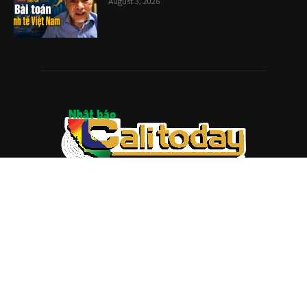
August 3, 2026
ABOUT US
Trang web
baocalitoday.com
là sản phẩm của Hệ Thống
Truyền Thông Cali Today
Tòa soạn: 1310 Tully Road #109, San Jose, CA 95122