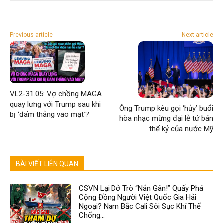
Previous article
Next article
VL2-31.05: Vợ chồng MAGA
quay lưng với Trump sau khi
Ông Trump kêu gọi ‘hủy’ buổi
bị ‘đấm thẳng vào mặt’?
hòa nhạc mừng đại lễ tứ bán
thế kỷ của nước Mỹ
BÀI VIẾT LIÊN QUAN
CSVN Lại Dở Trò “Nắn Gân!” Quấy Phá
Cộng Đồng Người Việt Quốc Gia Hải
Ngoại? Nam Bắc Cali Sôi Sục Khí Thế
Chống...