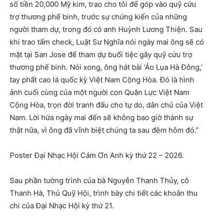
số tiền 20,000 Mỹ kim, trao cho tôi để góp vào quỹ cứu
trợ thương phế binh, trước sự chứng kiến của những
người tham dự, trong đó có anh Huỳnh Lương Thiện. Sau
khi trao tấm check, Luật Sư Nghĩa nói ngày mai ông sẽ có
mặt tại San Jose để tham dự buổi tiệc gây quỹ cứu trợ
thương phế binh. Nói xong, ông hát bài ‘Áo Lụa Hà Đông,’
tay phất cao lá quốc kỳ Việt Nam Cộng Hòa. Đó là hình
ảnh cuối cùng của một người con Quân Lực Việt Nam
Cộng Hòa, trọn đời tranh đấu cho tự do, dân chủ của Việt
Nam. Lời hứa ngày mai đến sẽ không bao giờ thành sự
thật nữa, vì ông đã vĩnh biệt chúng ta sau đêm hôm đó.”
Poster Đại Nhạc Hội Cám Ơn Anh kỳ thứ 22 – 2026.
Sau phần tường trình của bà Nguyễn Thanh Thủy, cô
Thanh Hà, Thủ Quỹ Hội, trình bày chi tiết các khoản thu
chi của Đại Nhạc Hội kỳ thứ 21.