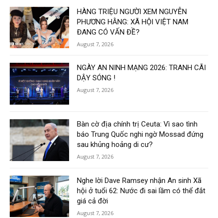
HÀNG TRIỆU NGƯỜI XEM NGUYỄN
PHƯƠNG HẰNG: XÃ HỘI VIỆT NAM
ĐANG CÓ VẤN ĐỀ?
August 7, 2026
NGÀY AN NINH MẠNG 2026: TRANH CÃI
DẬY SÓNG !
August 7, 2026
Bàn cờ địa chính trị Ceuta: Vì sao tình
báo Trung Quốc nghi ngờ Mossad đứng
sau khủng hoảng di cư?
August 7, 2026
Nghe lời Dave Ramsey nhận An sinh Xã
hội ở tuổi 62: Nước đi sai lầm có thể đắt
giá cả đời
August 7, 2026