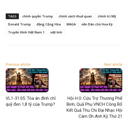
TAGS
chính quyền Trump
chính sách thuế quan
chính trị Mỹ
Donald Trump
đảng Cộng Hòa
MAGA
nền Dân chủ Hoa Kỳ
Truyền Hình Việt Nam 1
việt linh
Previous article
Next article
VL1-31.05: Tòa án đình chỉ
Hội H.O. Cứu Trợ Thương Phế
quỹ đen 1,8 tỷ của Trump?
Binh, Quả Phụ VNCH Công Bố
Kết Quả Thu Chi Đại Nhạc Hội
Cám Ơn Anh Kỳ Thứ 21