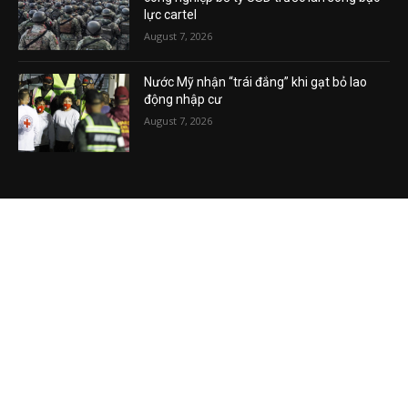
lực cartel
August 7, 2026
Nước Mỹ nhận “trái đắng” khi gạt bỏ lao
động nhập cư
August 7, 2026
VIDEO MỚI NHẤT
Phương Hằng gây bão mạng, Phường kiểu
mẫu XHCN của Tô Lâm đi về đâu?
August 7, 2026
Vụ án tham nhũng Sheng Thao – David
Duong đi về đâu? Mô hình XHCN của Tô
Lâm bao giờ sẽ thành?
August 5, 2026