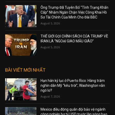
Ông Trump Đã Tuyên Bố “Tình Trạng Khẩn
Cấp” Nhằm Ngăn Chặn Việc Công Khai Hồ
Sơ Tài Chính Của Mình Cho Đài BBC
August 5, 2026
THẾ GIỚI GỌI CHÍNH SÁCH CỦA TRUMP VỀ
IRAN LÀ “NGOẠI GIAO MẪU GIÁO”
August 5, 2026
BÀI VIẾT MỚI NHẤT
Hạn hán kỷ lục ở Puerto Rico: Hàng trăm
nghìn dân Mỹ “kêu trời”, Washington vẫn
ngó lơ?
August 7, 2026
Mexico điều động quân đội bảo vệ ngành
công nghiệp bơ tỷ USD trước làn sóng bạo