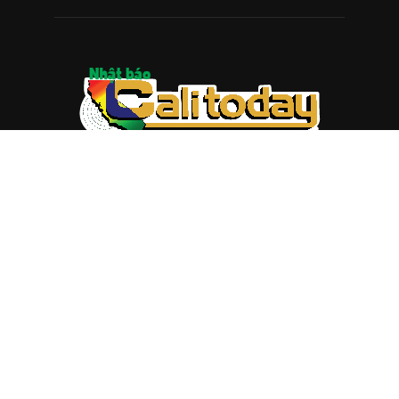
ABOUT US
Trang web
baocalitoday.com
là sản phẩm của Hệ Thống
Truyền Thông Cali Today
Tòa soạn: 1310 Tully Road #109, San Jose, CA 95122
Tel: (408) 482-6527
Contact us:
nam@baocalitoday.com