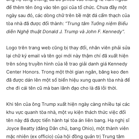
để thêm tên ông vào tên gọi của tổ chức. Chưa đầy một
ngày sau đó, các dòng chữ trên bề mặt đá cẩm thạch của
tòa nhà đã được đổi thành:
“Trung tâm Tưởng niệm Biểu
diễn Nghệ thuật Donald J. Trump và John F. Kennedy”.
Logo trên trang web cũng bị thay đổi, nhân viên phải sửa
lại chữ ký email và tên gọi mới này thậm chí đã xuất hiện
trên sóng truyền hình của lễ trao giải danh giá Kennedy
Center Honors. Trong một thời gian ngắn, băng keo đen
đã được dán lên một số biển hiệu xung quanh tòa nhà để
che đi cái tên cũ mà ban lãnh đạo cho là đã lỗi thời.
Khi tên của ông Trump xuất hiện ngày càng nhiều tại các
khu vực quanh tòa nhà, một vụ kiện thách thức việc đổi
tên này đã được tiến hành tại tòa án liên bang. Hạ nghị sĩ
Joyce Beatty (đảng Dân chủ, bang Ohio), một thành viên
mặc nhiên (ex officio) của hội đồng quản trị Trung tâm