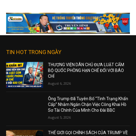
TIN HOT TRONG NGÀY
THƯỢNG VIỆN DÂN CHỦ ĐƯA LUẬT CẤM
BỘ QUỐC PHÒNG HẠN CHẾ ĐỐI VỚI BÁO
CHÍ
August 6, 2026
Ông Trump Đã Tuyên Bố “Tình Trạng Khẩn
Cấp” Nhằm Ngăn Chặn Việc Công Khai Hồ
Sơ Tài Chính Của Mình Cho Đài BBC
August 5, 2026
THẾ GIỚI GỌI CHÍNH SÁCH CỦA TRUMP VỀ