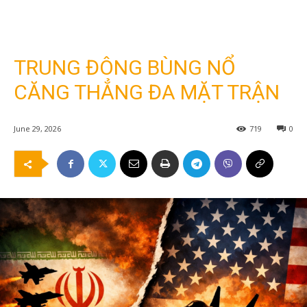
TRUNG ĐÔNG BÙNG NỔ
CĂNG THẲNG ĐA MẶT TRẬN
June 29, 2026
719
0