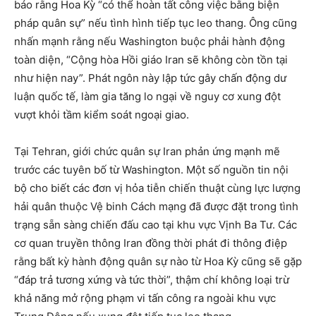
báo rằng Hoa Kỳ “có thể hoàn tất công việc bằng biện
pháp quân sự” nếu tình hình tiếp tục leo thang. Ông cũng
nhấn mạnh rằng nếu Washington buộc phải hành động
toàn diện, “Cộng hòa Hồi giáo Iran sẽ không còn tồn tại
như hiện nay”. Phát ngôn này lập tức gây chấn động dư
luận quốc tế, làm gia tăng lo ngại về nguy cơ xung đột
vượt khỏi tầm kiểm soát ngoại giao.
Tại Tehran, giới chức quân sự Iran phản ứng mạnh mẽ
trước các tuyên bố từ Washington. Một số nguồn tin nội
bộ cho biết các đơn vị hỏa tiễn chiến thuật cùng lực lượng
hải quân thuộc Vệ binh Cách mạng đã được đặt trong tình
trạng sẵn sàng chiến đấu cao tại khu vực Vịnh Ba Tư. Các
cơ quan truyền thông Iran đồng thời phát đi thông điệp
rằng bất kỳ hành động quân sự nào từ Hoa Kỳ cũng sẽ gặp
“đáp trả tương xứng và tức thời”, thậm chí không loại trừ
khả năng mở rộng phạm vi tấn công ra ngoài khu vực