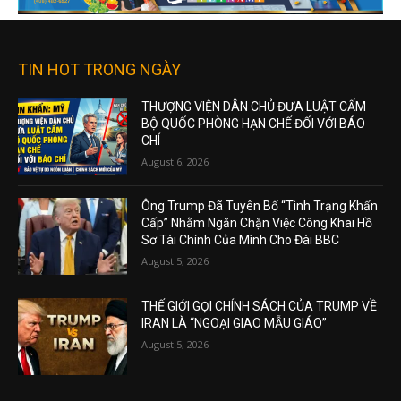
TIN HOT TRONG NGÀY
THƯỢNG VIỆN DÂN CHỦ ĐƯA LUẬT CẤM
BỘ QUỐC PHÒNG HẠN CHẾ ĐỐI VỚI BÁO
CHÍ
August 6, 2026
Ông Trump Đã Tuyên Bố “Tình Trạng Khẩn
Cấp” Nhằm Ngăn Chặn Việc Công Khai Hồ
Sơ Tài Chính Của Mình Cho Đài BBC
August 5, 2026
THẾ GIỚI GỌI CHÍNH SÁCH CỦA TRUMP VỀ
IRAN LÀ “NGOẠI GIAO MẪU GIÁO”
August 5, 2026