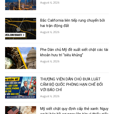
August 6, 2026
Bắc California liên tiếp rung chuyển bởi
hai trận động đất
August 6, 2026
Phe Dân chủ Mỹ đề xuất siết chặt các tài
khoản hưu trí “siêu khủng”
August 6, 2026
THƯỢNG VIỆN DÂN CHỦ ĐƯA LUẬT
CẤM BỘ QUỐC PHÒNG HẠN CHẾ ĐỐI
VỚI BÁO CHÍ
August 6, 2026
Mỹ siết chặt quy định cấp thẻ xanh: Nguy
cơ bị bác hồ sơ ngay lập tức vì thiếu giấy