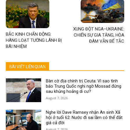
XUNG ĐỘT NGA–UKRAINE:
BẮC KINH CHẤN ĐỘNG:
CHIẾN SỰ GIA TĂNG, HÒA
HÀNG LOẠT TƯỚNG LÃNH BỊ
ĐÀM VẪN BẾ TẮC
BÃI NHIỆM
BÀI VIẾT LIÊN QUAN
Bàn cờ địa chính trị Ceuta: Vì sao tình
báo Trung Quốc nghi ngờ Mossad đứng
sau khủng hoảng di cư?
August 7, 2026
Nghe lời Dave Ramsey nhận An sinh Xã
hội ở tuổi 62: Nước đi sai lầm có thể đắt
giá cả đời
August 7, 2026