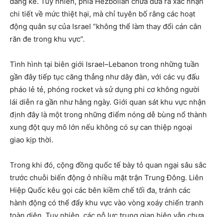
đáng kể. Tuy nhiên, phía Hezbollah chưa đưa ra xác nhận
chi tiết về mức thiệt hại, mà chỉ tuyên bố rằng các hoạt
động quân sự của Israel “không thể làm thay đổi cán cân
răn đe trong khu vực”.
Tình hình tại biên giới Israel–Lebanon trong những tuần
gần đây tiếp tục căng thẳng như dây đàn, với các vụ đấu
pháo lẻ tẻ, phóng rocket và sử dụng phi cơ không người
lái diễn ra gần như hằng ngày. Giới quan sát khu vực nhận
định đây là một trong những điểm nóng dễ bùng nổ thành
xung đột quy mô lớn nếu không có sự can thiệp ngoại
giao kịp thời.
Trong khi đó, cộng đồng quốc tế bày tỏ quan ngại sâu sắc
trước chuỗi biến động ở nhiều mặt trận Trung Đông. Liên
Hiệp Quốc kêu gọi các bên kiềm chế tối đa, tránh các
hành động có thể đẩy khu vực vào vòng xoáy chiến tranh
toàn diện. Tuy nhiên, các nỗ lực trung gian hiện vẫn chưa