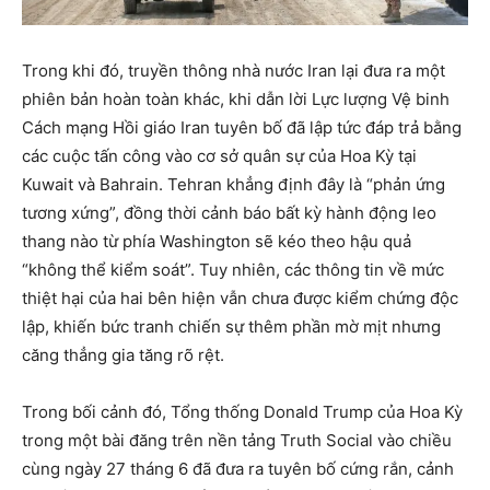
Trong khi đó, truyền thông nhà nước Iran lại đưa ra một
phiên bản hoàn toàn khác, khi dẫn lời Lực lượng Vệ binh
Cách mạng Hồi giáo Iran tuyên bố đã lập tức đáp trả bằng
các cuộc tấn công vào cơ sở quân sự của Hoa Kỳ tại
Kuwait và Bahrain. Tehran khẳng định đây là “phản ứng
tương xứng”, đồng thời cảnh báo bất kỳ hành động leo
thang nào từ phía Washington sẽ kéo theo hậu quả
“không thể kiểm soát”. Tuy nhiên, các thông tin về mức
thiệt hại của hai bên hiện vẫn chưa được kiểm chứng độc
lập, khiến bức tranh chiến sự thêm phần mờ mịt nhưng
căng thẳng gia tăng rõ rệt.
Trong bối cảnh đó, Tổng thống Donald Trump của Hoa Kỳ
trong một bài đăng trên nền tảng Truth Social vào chiều
cùng ngày 27 tháng 6 đã đưa ra tuyên bố cứng rắn, cảnh