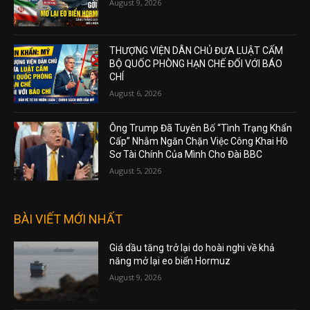
August 9, 2026
THƯỢNG VIỆN DÂN CHỦ ĐƯA LUẬT CẤM
BỘ QUỐC PHÒNG HẠN CHẾ ĐỐI VỚI BÁO
CHÍ
August 6, 2026
Ông Trump Đã Tuyên Bố “Tình Trạng Khẩn
Cấp” Nhằm Ngăn Chặn Việc Công Khai Hồ
Sơ Tài Chính Của Mình Cho Đài BBC
August 5, 2026
BÀI VIẾT MỚI NHẤT
Giá dầu tăng trở lại do hoài nghi về khả
năng mở lại eo biển Hormuz
August 9, 2026