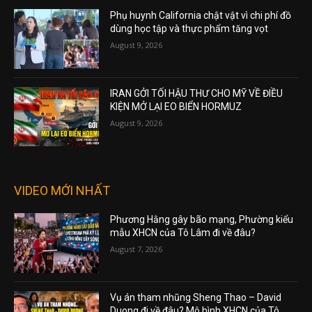
Phụ huynh California chật vật vì chi phí đồ
dùng học tập và thực phẩm tăng vọt
August 9, 2026
IRAN GỞI TỐI HẬU THƯ CHO MỸ VỀ ĐIỀU
KIỆN MỞ LẠI EO BIỂN HORMUZ
August 9, 2026
VIDEO MỚI NHẤT
Phương Hằng gây bão mạng, Phường kiểu
mẫu XHCN của Tô Lâm đi về đâu?
August 7, 2026
Vụ án tham nhũng Sheng Thao – David
Duong đi về đâu? Mô hình XHCN của Tô