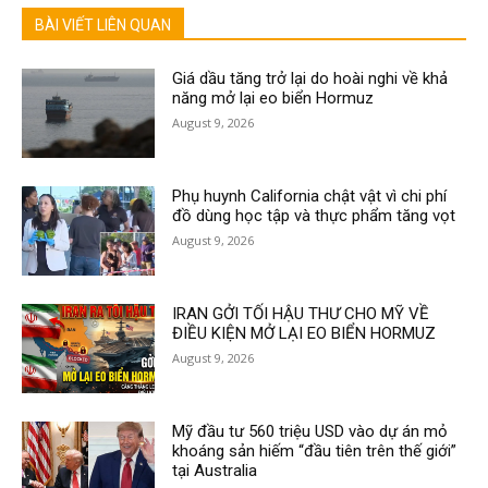
BÀI VIẾT LIÊN QUAN
Giá dầu tăng trở lại do hoài nghi về khả
năng mở lại eo biển Hormuz
August 9, 2026
Phụ huynh California chật vật vì chi phí
đồ dùng học tập và thực phẩm tăng vọt
August 9, 2026
IRAN GỞI TỐI HẬU THƯ CHO MỸ VỀ
ĐIỀU KIỆN MỞ LẠI EO BIỂN HORMUZ
August 9, 2026
Mỹ đầu tư 560 triệu USD vào dự án mỏ
khoáng sản hiếm “đầu tiên trên thế giới”
tại Australia