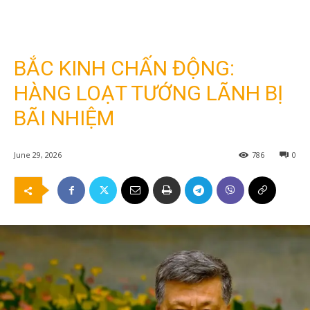
BẮC KINH CHẤN ĐỘNG:
HÀNG LOẠT TƯỚNG LÃNH BỊ
BÃI NHIỆM
June 29, 2026
786
0