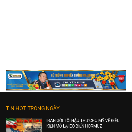
TIN HOT TRONG NGÀY
IRAN GỞI TỐI HẬU THƯ CHO MỸ VỀ ĐIỀU
KIỆN MỞ LẠI EO BIỂN HORMUZ