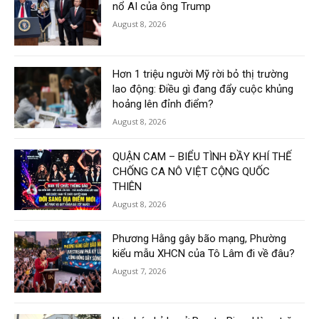
nổ AI của ông Trump
August 8, 2026
Hơn 1 triệu người Mỹ rời bỏ thị trường
lao động: Điều gì đang đẩy cuộc khủng
hoảng lên đỉnh điểm?
August 8, 2026
QUẬN CAM – BIỂU TÌNH ĐẦY KHÍ THẾ
CHỐNG CA NÔ VIỆT CỘNG QUỐC
THIÊN
August 8, 2026
Phương Hằng gây bão mạng, Phường
kiểu mẫu XHCN của Tô Lâm đi về đâu?
August 7, 2026