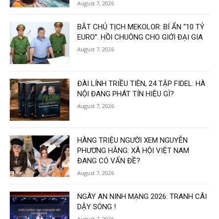
August 7, 2026
BẮT CHỦ TỊCH MEKOLOR: BÍ ẨN “10 TỶ
EURO”. HỒI CHUÔNG CHO GIỚI ĐẠI GIA
August 7, 2026
ĐÀI LÍNH TRIỀU TIÊN, 24 TẬP FIDEL: HÀ
NỘI ĐANG PHÁT TÍN HIỆU GÌ?
August 7, 2026
HÀNG TRIỆU NGƯỜI XEM NGUYỄN
PHƯƠNG HẰNG: XÃ HỘI VIỆT NAM
ĐANG CÓ VẤN ĐỀ?
August 7, 2026
NGÀY AN NINH MẠNG 2026: TRANH CÃI
DẬY SÓNG !
August 7, 2026