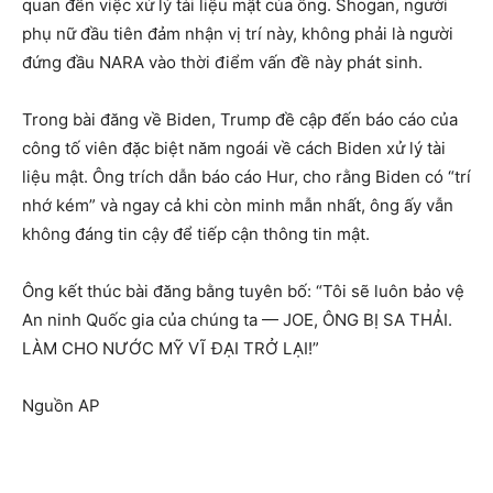
quan đến việc xử lý tài liệu mật của ông. Shogan, người
phụ nữ đầu tiên đảm nhận vị trí này, không phải là người
đứng đầu NARA vào thời điểm vấn đề này phát sinh.
Trong bài đăng về Biden, Trump đề cập đến báo cáo của
công tố viên đặc biệt năm ngoái về cách Biden xử lý tài
liệu mật. Ông trích dẫn báo cáo Hur, cho rằng Biden có “trí
nhớ kém” và ngay cả khi còn minh mẫn nhất, ông ấy vẫn
không đáng tin cậy để tiếp cận thông tin mật.
Ông kết thúc bài đăng bằng tuyên bố: “Tôi sẽ luôn bảo vệ
An ninh Quốc gia của chúng ta — JOE, ÔNG BỊ SA THẢI.
LÀM CHO NƯỚC MỸ VĨ ĐẠI TRỞ LẠI!”
Nguồn AP