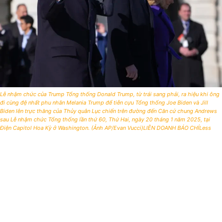
Lễ nhậm chức của Trump Tổng thống Donald Trump, từ trái sang phải, ra hiệu khi ông
đi cùng đệ nhất phu nhân Melania Trump để tiễn cựu Tổng thống Joe Biden và Jill
Biden lên trực thăng của Thủy quân Lục chiến trên đường đến Căn cứ chung Andrews
sau Lễ nhậm chức Tổng thống lần thứ 60, Thứ Hai, ngày 20 tháng 1 năm 2025, tại
Điện Capitol Hoa Kỳ ở Washington. (Ảnh AP/Evan Vucci)LIÊN DOANH BÁO CHÍLess