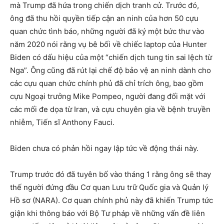
mà Trump đã hứa trong chiến dịch tranh cử. Trước đó,
ông đã thu hồi quyền tiếp cận an ninh của hơn 50 cựu
quan chức tình báo, những người đã ký một bức thư vào
năm 2020 nói rằng vụ bê bối về chiếc laptop của Hunter
Biden có dấu hiệu của một “chiến dịch tung tin sai lệch từ
Nga”. Ông cũng đã rút lại chế độ bảo vệ an ninh dành cho
các cựu quan chức chính phủ đã chỉ trích ông, bao gồm
cựu Ngoại trưởng Mike Pompeo, người đang đối mặt với
các mối đe dọa từ Iran, và cựu chuyên gia về bệnh truyền
nhiễm, Tiến sĩ Anthony Fauci.
Biden chưa có phản hồi ngay lập tức về động thái này.
Trump trước đó đã tuyên bố vào tháng 1 rằng ông sẽ thay
thế người đứng đầu Cơ quan Lưu trữ Quốc gia và Quản lý
Hồ sơ (NARA). Cơ quan chính phủ này đã khiến Trump tức
giận khi thông báo với Bộ Tư pháp về những vấn đề liên