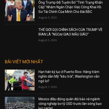
Ông Trump Đã Tuyên Bố “Tình Trạng Khẩn
Cấp” Nhằm Ngăn Chặn Việc Công Khai Hồ
Sơ Tài Chính Của Mình Cho Đài BBC
August 5, 2026
THẾ GIỚI GỌI CHÍNH SÁCH CỦA TRUMP VỀ
IRAN LÀ “NGOẠI GIAO MẪU GIÁO”
August 5, 2026
BÀI VIẾT MỚI NHẤT
Hạn hán kỷ lục ở Puerto Rico: Hàng trăm
nghìn dân Mỹ “kêu trời”, Washington vẫn
ngó lơ?
August 7, 2026
Mexico điều động quân đội bảo vệ ngành
công nghiệp bơ tỷ USD trước làn sóng bạo
lực cartel