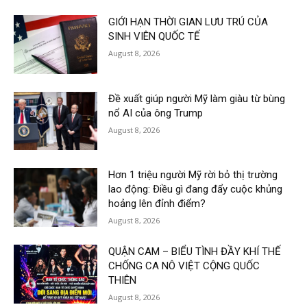
GIỚI HẠN THỜI GIAN LƯU TRÚ CỦA
SINH VIÊN QUỐC TẾ
August 8, 2026
Đề xuất giúp người Mỹ làm giàu từ bùng
nổ AI của ông Trump
August 8, 2026
Hơn 1 triệu người Mỹ rời bỏ thị trường
lao động: Điều gì đang đẩy cuộc khủng
hoảng lên đỉnh điểm?
August 8, 2026
QUẬN CAM – BIỂU TÌNH ĐẦY KHÍ THẾ
CHỐNG CA NÔ VIỆT CỘNG QUỐC
THIÊN
August 8, 2026