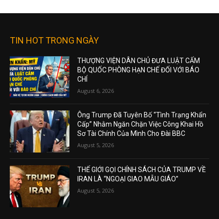
TIN HOT TRONG NGÀY
THƯỢNG VIỆN DÂN CHỦ ĐƯA LUẬT CẤM
BỘ QUỐC PHÒNG HẠN CHẾ ĐỐI VỚI BÁO
CHÍ
August 6, 2026
Ông Trump Đã Tuyên Bố “Tình Trạng Khẩn
Cấp” Nhằm Ngăn Chặn Việc Công Khai Hồ
Sơ Tài Chính Của Mình Cho Đài BBC
August 5, 2026
THẾ GIỚI GỌI CHÍNH SÁCH CỦA TRUMP VỀ
IRAN LÀ “NGOẠI GIAO MẪU GIÁO”
August 5, 2026