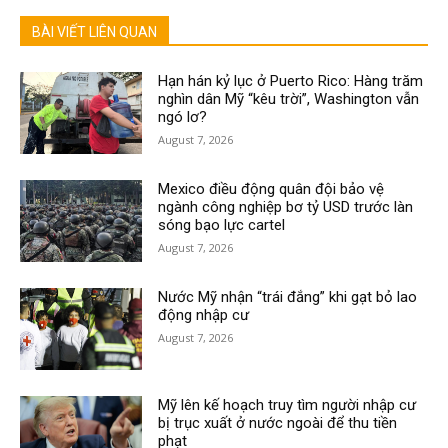
BÀI VIẾT LIÊN QUAN
Hạn hán kỷ lục ở Puerto Rico: Hàng trăm
nghìn dân Mỹ “kêu trời”, Washington vẫn
ngó lơ?
August 7, 2026
Mexico điều động quân đội bảo vệ
ngành công nghiệp bơ tỷ USD trước làn
sóng bạo lực cartel
August 7, 2026
Nước Mỹ nhận “trái đắng” khi gạt bỏ lao
động nhập cư
August 7, 2026
Mỹ lên kế hoạch truy tìm người nhập cư
bị trục xuất ở nước ngoài để thu tiền
phạt