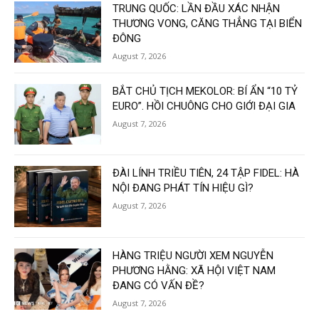
TRUNG QUỐC: LẦN ĐẦU XÁC NHẬN
THƯƠNG VONG, CĂNG THẲNG TẠI BIỂN
ĐÔNG
August 7, 2026
BẮT CHỦ TỊCH MEKOLOR: BÍ ẨN “10 TỶ
EURO”. HỒI CHUÔNG CHO GIỚI ĐẠI GIA
August 7, 2026
ĐÀI LÍNH TRIỀU TIÊN, 24 TẬP FIDEL: HÀ
NỘI ĐANG PHÁT TÍN HIỆU GÌ?
August 7, 2026
HÀNG TRIỆU NGƯỜI XEM NGUYỄN
PHƯƠNG HẰNG: XÃ HỘI VIỆT NAM
ĐANG CÓ VẤN ĐỀ?
August 7, 2026