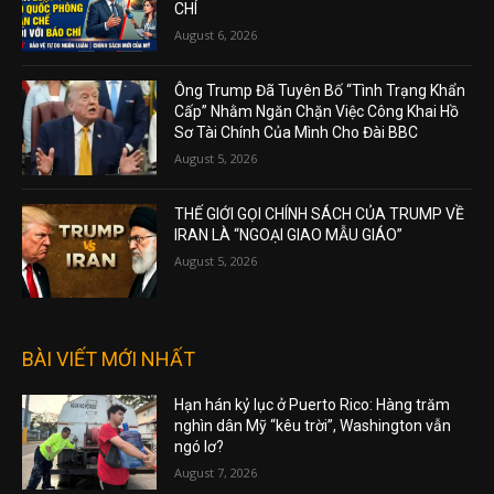
CHÍ
August 6, 2026
Ông Trump Đã Tuyên Bố “Tình Trạng Khẩn
Cấp” Nhằm Ngăn Chặn Việc Công Khai Hồ
Sơ Tài Chính Của Mình Cho Đài BBC
August 5, 2026
THẾ GIỚI GỌI CHÍNH SÁCH CỦA TRUMP VỀ
IRAN LÀ “NGOẠI GIAO MẪU GIÁO”
August 5, 2026
BÀI VIẾT MỚI NHẤT
Hạn hán kỷ lục ở Puerto Rico: Hàng trăm
nghìn dân Mỹ “kêu trời”, Washington vẫn
ngó lơ?
August 7, 2026