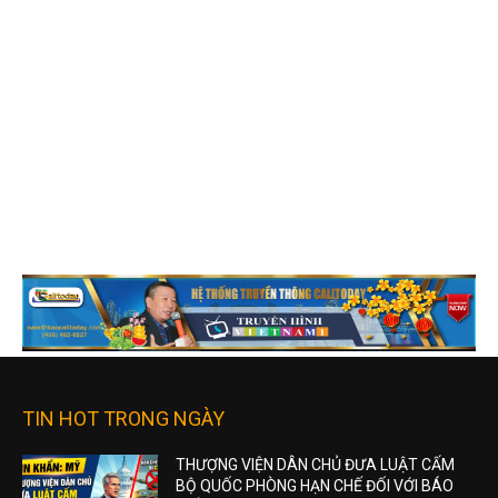
TIN HOT TRONG NGÀY
THƯỢNG VIỆN DÂN CHỦ ĐƯA LUẬT CẤM
BỘ QUỐC PHÒNG HẠN CHẾ ĐỐI VỚI BÁO