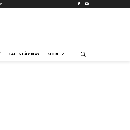
se
Ữ
CALI NGÀY NAY
MORE