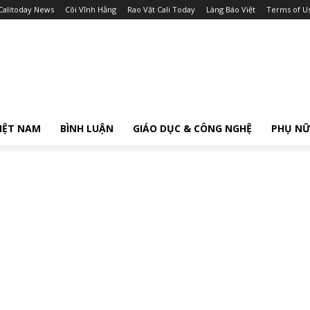
Calitoday News
Cõi Vĩnh Hằng
Rao Vặt Cali Today
Làng Báo Việt
Terms of U
IỆT NAM
BÌNH LUẬN
GIÁO DỤC & CÔNG NGHỆ
PHỤ N