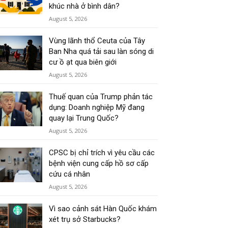
khúc nhà ở bình dân?
August 5, 2026
Vùng lãnh thổ Ceuta của Tây
Ban Nha quá tải sau làn sóng di
cư ồ ạt qua biên giới
August 5, 2026
Thuế quan của Trump phản tác
dụng: Doanh nghiệp Mỹ đang
quay lại Trung Quốc?
August 5, 2026
CPSC bị chỉ trích vì yêu cầu các
bệnh viện cung cấp hồ sơ cấp
cứu cá nhân
August 5, 2026
Vì sao cảnh sát Hàn Quốc khám
xét trụ sở Starbucks?