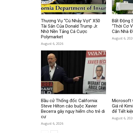
Thương Vụ “Cú Nhảy Vọt” X50
Bất Động 
Tài Sản Của Donald Trump Jr.
“Thời Cơ 
Nhờ Nền Tảng Cá Cược
Căn Nhà Đ
Polymarket
August 6, 202
August 6, 2026
Bầu cử Thống đốc California:
Microsoft 
Steve Hilton cáo buộc Xavier
Giá rẻ Kim
Becerra gây nguy hiểm cho trẻ di
để Tiết ki
cư
August 6, 202
August 6, 2026