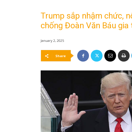
Trump sắp nhậm chức, nộ
chống Đoàn Văn Báu gia 
January 2, 2025
Share