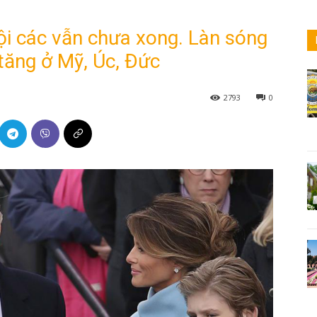
i các vẫn chưa xong. Làn sóng
tăng ở Mỹ, Úc, Đức
2793
0