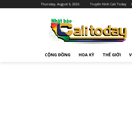
Thursday, August 6, 2026
Truyền Hình Cali Today
CỘNG ĐỒNG
HOA KỲ
THẾ GIỚI
V