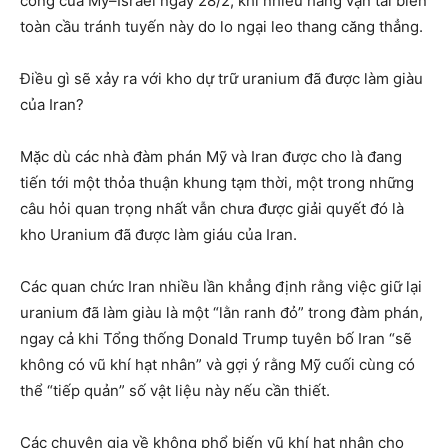
công của Mỹ–Israel ngày 28/2, khi nhiều hãng vận tải biển
toàn cầu tránh tuyến này do lo ngại leo thang căng thẳng.
Điều gì sẽ xảy ra với kho dự trữ uranium đã được làm giàu
của Iran?
Mặc dù các nhà đàm phán Mỹ và Iran được cho là đang
tiến tới một thỏa thuận khung tạm thời, một trong những
câu hỏi quan trọng nhất vẫn chưa được giải quyết đó là
kho Uranium đã được làm giáu của Iran.
Các quan chức Iran nhiều lần khẳng định rằng việc giữ lại
uranium đã làm giàu là một “lằn ranh đỏ” trong đàm phán,
ngay cả khi Tổng thống Donald Trump tuyên bố Iran “sẽ
không có vũ khí hạt nhân” và gợi ý rằng Mỹ cuối cùng có
thể “tiếp quản” số vật liệu này nếu cần thiết.
Các chuyên gia về không phổ biến vũ khí hạt nhân cho