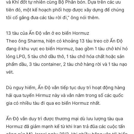
và Khí đốt tự nhiên cùng Bộ Phân bón. Dựa trên các ưu
tiên đó, một kế hoạch phối hợp được xây dựng để chúng
tôi cố gắng đưa các tàu rời đi,” ông nói thêm.
13 tàu của Ấn Độ vẫn ở eo biển Hormuz
Theo ông Sharma, hiện có khoảng 13 tàu treo cờ Ấn Độ
đang ở khu vực eo biển Hormuz, bao gồm 1 tàu chở khí hó
lỏng LPG, 5 tàu chở dầu thô, 1 tàu chở hóa chất hoặc sản
phẩm dầu, 3 tàu container, 2 tàu chở hàng rời và 1 tàu nạo
vét.
Dù nguy hiểm, Ấn Độ vẫn tiếp tục duy trì hoạt động hàng
hải qua tuyến Hirmuz này và vẫn nằm trong số các quốc
gia có nhiều tàu đi qua eo biển Hormuz nhất.
Ấn Độ vẫn duy trì được thương mại dù lưu lượng tàu qua
Hormuz đã giảm mạnh kể từ khi Iran trả đũa các cuộc tấn