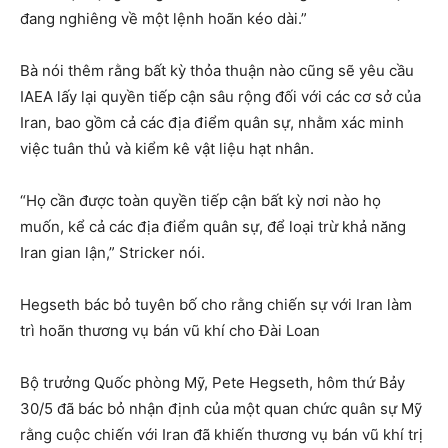
đang nghiêng về một lệnh hoãn kéo dài.”
Bà nói thêm rằng bất kỳ thỏa thuận nào cũng sẽ yêu cầu
IAEA lấy lại quyền tiếp cận sâu rộng đối với các cơ sở của
Iran, bao gồm cả các địa điểm quân sự, nhằm xác minh
việc tuân thủ và kiểm kê vật liệu hạt nhân.
“Họ cần được toàn quyền tiếp cận bất kỳ nơi nào họ
muốn, kể cả các địa điểm quân sự, để loại trừ khả năng
Iran gian lận,” Stricker nói.
Hegseth bác bỏ tuyên bố cho rằng chiến sự với Iran làm
trì hoãn thương vụ bán vũ khí cho Đài Loan
Bộ trưởng Quốc phòng Mỹ, Pete Hegseth, hôm thứ Bảy
30/5 đã bác bỏ nhận định của một quan chức quân sự Mỹ
rằng cuộc chiến với Iran đã khiến thương vụ bán vũ khí trị