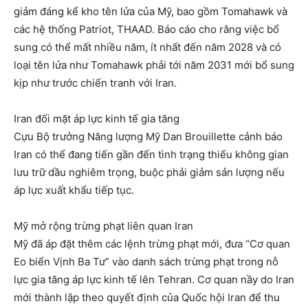
giảm đáng kể kho tên lửa của Mỹ, bao gồm Tomahawk và
các hệ thống Patriot, THAAD. Báo cáo cho rằng việc bổ
sung có thể mất nhiều năm, ít nhất đến năm 2028 và có
loại tên lửa như Tomahawk phải tới năm 2031 mới bổ sung
kịp như trước chiến tranh với Iran.
Iran đối mặt áp lực kinh tế gia tăng
Cựu Bộ trưởng Năng lượng Mỹ Dan Brouillette cảnh báo
Iran có thể đang tiến gần đến tình trạng thiếu không gian
lưu trữ dầu nghiêm trọng, buộc phải giảm sản lượng nếu
áp lực xuất khẩu tiếp tục.
Mỹ mở rộng trừng phạt liên quan Iran
Mỹ đã áp đặt thêm các lệnh trừng phạt mới, đưa “Cơ quan
Eo biển Vịnh Ba Tư” vào danh sách trừng phạt trong nỗ
lực gia tăng áp lực kinh tế lên Tehran. Cơ quan nầy do Iran
mới thành lập theo quyết định của Quốc hội Iran để thu