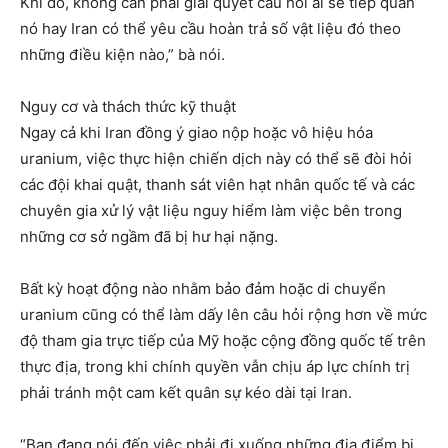
Khi đó, không cần phải giải quyết câu hỏi ai sẽ tiếp quản
nó hay Iran có thể yêu cầu hoàn trả số vật liệu đó theo
những điều kiện nào,” bà nói.
Nguy cơ và thách thức kỹ thuật
Ngay cả khi Iran đồng ý giao nộp hoặc vô hiệu hóa
uranium, việc thực hiện chiến dịch này có thể sẽ đòi hỏi
các đội khai quật, thanh sát viên hạt nhân quốc tế và các
chuyên gia xử lý vật liệu nguy hiểm làm việc bên trong
những cơ sở ngầm đã bị hư hại nặng.
Bất kỳ hoạt động nào nhằm bảo đảm hoặc di chuyển
uranium cũng có thể làm dấy lên câu hỏi rộng hơn về mức
độ tham gia trực tiếp của Mỹ hoặc cộng đồng quốc tế trên
thực địa, trong khi chính quyền vẫn chịu áp lực chính trị
phải tránh một cam kết quân sự kéo dài tại Iran.
“Bạn đang nói đến việc phải đi xuống những địa điểm bị