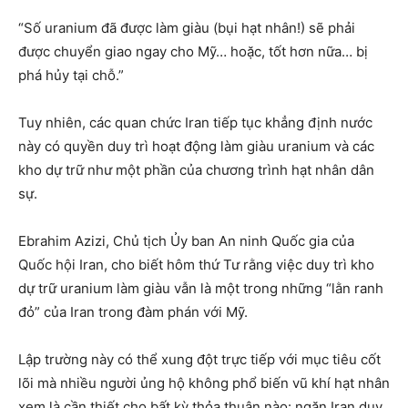
“Số uranium đã được làm giàu (bụi hạt nhân!) sẽ phải
được chuyển giao ngay cho Mỹ… hoặc, tốt hơn nữa… bị
phá hủy tại chỗ.”
Tuy nhiên, các quan chức Iran tiếp tục khẳng định nước
này có quyền duy trì hoạt động làm giàu uranium và các
kho dự trữ như một phần của chương trình hạt nhân dân
sự.
Ebrahim Azizi, Chủ tịch Ủy ban An ninh Quốc gia của
Quốc hội Iran, cho biết hôm thứ Tư rằng việc duy trì kho
dự trữ uranium làm giàu vẫn là một trong những “lằn ranh
đỏ” của Iran trong đàm phán với Mỹ.
Lập trường này có thể xung đột trực tiếp với mục tiêu cốt
lõi mà nhiều người ủng hộ không phổ biến vũ khí hạt nhân
xem là cần thiết cho bất kỳ thỏa thuận nào: ngăn Iran duy