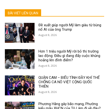
BÀI VIẾT LIÊN QUAN
Đề xuất giúp người Mỹ làm giàu từ bùng
nổ AI của ông Trump
August 8, 2026
Hơn 1 triệu người Mỹ rời bỏ thị trường
lao động: Điều gì đang đẩy cuộc khủng
hoảng lên đỉnh điểm?
August 8, 2026
QUẬN CAM – BIỂU TÌNH ĐẦY KHÍ THẾ
CHỐNG CA NÔ VIỆT CỘNG QUỐC
THIÊN
August 8, 2026
Phương Hằng gây bão mạng, Phường
kiểu mẫu XHCN của Tô Lâm đi về đâu?