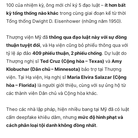
100 của nhiệm kỳ, ông mới chỉ ký 5 đạo luật –
ít hơn bất
kỳ tổng thống nào khác
trong cùng giai đoạn kể từ thời
Tổng thống Dwight D. Eisenhower (những năm 1950).
Thượng viện Mỹ đã
thông qua đạo luật này với sự đồng
thuận tuyệt đối
, và Hạ viện cũng bỏ phiếu thông qua với
tỷ lệ áp đảo
409 phiếu thuận, 2 phiếu chống
. Dự luật do
Thượng nghị sĩ
Ted Cruz (Cộng hòa – Texas)
và
Amy
Klobuchar (Dân chủ – Minnesota)
bảo trợ tại Thượng
viện. Tại Hạ viện, Hạ nghị sĩ
Maria Elvira Salazar (Cộng
hòa – Florida)
là người giới thiệu, cùng với sự ủng hộ từ
các thành viên Dân chủ và Cộng hòa khác.
Theo các nhà lập pháp, hiện nhiều bang tại Mỹ đã có luật
cấm deepfake khiêu dâm, nhưng
mức độ hình phạt và
cách phân loại tội danh không đồng nhất
.