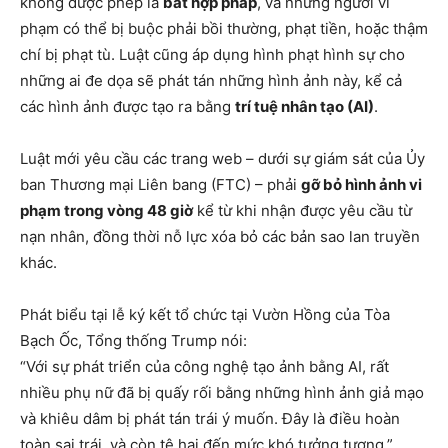
không được phép là
bất hợp pháp
, và những người vi
phạm có thể bị buộc phải bồi thường, phạt tiền, hoặc thậm
chí bị phạt tù. Luật cũng áp dụng hình phạt hình sự cho
những ai đe dọa sẽ phát tán những hình ảnh này, kể cả
các hình ảnh được tạo ra bằng
trí tuệ nhân tạo (AI)
.
Luật mới yêu cầu các trang web – dưới sự giám sát của Ủy
ban Thương mại Liên bang (FTC) – phải
gỡ bỏ hình ảnh vi
phạm trong vòng 48 giờ
kể từ khi nhận được yêu cầu từ
nạn nhân, đồng thời nỗ lực xóa bỏ các bản sao lan truyền
khác.
Phát biểu tại lễ ký kết tổ chức tại Vườn Hồng của Tòa
Bạch Ốc, Tổng thống Trump nói:
“Với sự phát triển của công nghệ tạo ảnh bằng AI, rất
nhiều phụ nữ đã bị quấy rối bằng những hình ảnh giả mạo
và khiêu dâm bị phát tán trái ý muốn. Đây là điều hoàn
toàn sai trái, và còn tệ hại đến mức khó tưởng tượng.”