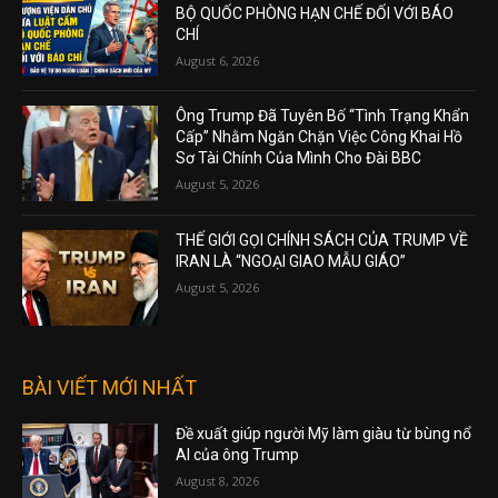
BỘ QUỐC PHÒNG HẠN CHẾ ĐỐI VỚI BÁO
CHÍ
August 6, 2026
Ông Trump Đã Tuyên Bố “Tình Trạng Khẩn
Cấp” Nhằm Ngăn Chặn Việc Công Khai Hồ
Sơ Tài Chính Của Mình Cho Đài BBC
August 5, 2026
THẾ GIỚI GỌI CHÍNH SÁCH CỦA TRUMP VỀ
IRAN LÀ “NGOẠI GIAO MẪU GIÁO”
August 5, 2026
BÀI VIẾT MỚI NHẤT
Đề xuất giúp người Mỹ làm giàu từ bùng nổ
AI của ông Trump
August 8, 2026