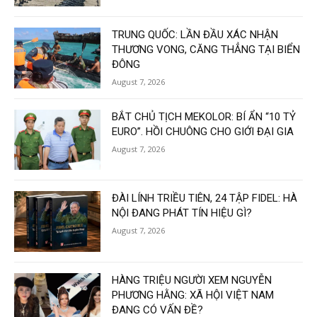
TRUNG QUỐC: LẦN ĐẦU XÁC NHẬN
THƯƠNG VONG, CĂNG THẲNG TẠI BIỂN
ĐÔNG
August 7, 2026
BẮT CHỦ TỊCH MEKOLOR: BÍ ẨN “10 TỶ
EURO”. HỒI CHUÔNG CHO GIỚI ĐẠI GIA
August 7, 2026
ĐÀI LÍNH TRIỀU TIÊN, 24 TẬP FIDEL: HÀ
NỘI ĐANG PHÁT TÍN HIỆU GÌ?
August 7, 2026
HÀNG TRIỆU NGƯỜI XEM NGUYỄN
PHƯƠNG HẰNG: XÃ HỘI VIỆT NAM
ĐANG CÓ VẤN ĐỀ?