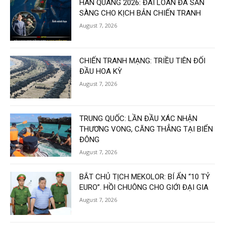
HÁN QUANG 2026: ĐÀI LOAN ĐÃ SẴN
SÀNG CHO KỊCH BẢN CHIẾN TRANH
August 7, 2026
CHIẾN TRANH MẠNG: TRIỀU TIÊN ĐỐI
ĐẦU HOA KỲ
August 7, 2026
TRUNG QUỐC: LẦN ĐẦU XÁC NHẬN
THƯƠNG VONG, CĂNG THẲNG TẠI BIỂN
ĐÔNG
August 7, 2026
BẮT CHỦ TỊCH MEKOLOR: BÍ ẨN “10 TỶ
EURO”. HỒI CHUÔNG CHO GIỚI ĐẠI GIA
August 7, 2026