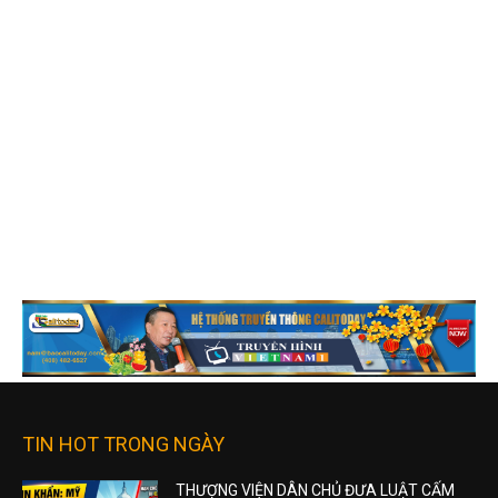
TIN HOT TRONG NGÀY
THƯỢNG VIỆN DÂN CHỦ ĐƯA LUẬT CẤM