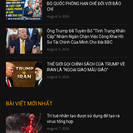
BỘ QUỐC PHÒNG HẠN CHẾ ĐỐI VỚI BÁO
CHÍ
August 6, 2026
Ông Trump Đã Tuyên Bố “Tình Trạng Khẩn
Cấp” Nhằm Ngăn Chặn Việc Công Khai Hồ
Sơ Tài Chính Của Mình Cho Đài BBC
August 5, 2026
THẾ GIỚI GỌI CHÍNH SÁCH CỦA TRUMP VỀ
IRAN LÀ “NGOẠI GIAO MẪU GIÁO”
August 5, 2026
BÀI VIẾT MỚI NHẤT
Trí tuệ nhân tạo được sử dụng để tạo ra
virus tổng hợp.
August 7, 2026