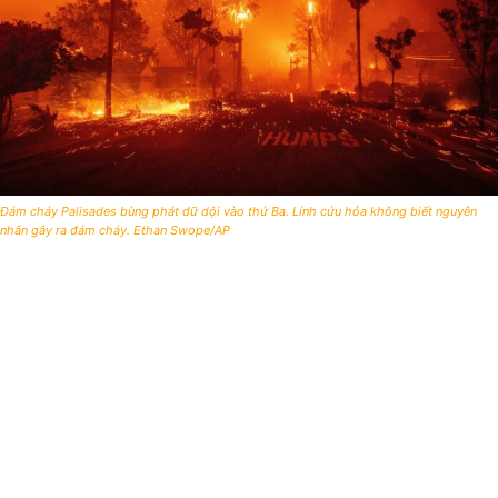
Đám cháy Palisades bùng phát dữ dội vào thứ Ba. Lính cứu hỏa không biết nguyên
nhân gây ra đám cháy. Ethan Swope/AP