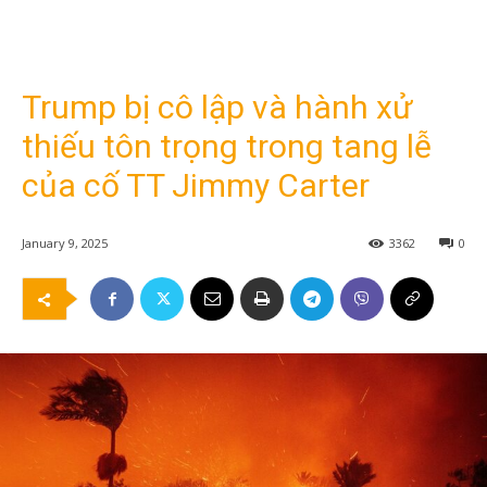
Trump bị cô lập và hành xử
thiếu tôn trọng trong tang lễ
của cố TT Jimmy Carter
January 9, 2025
3362
0