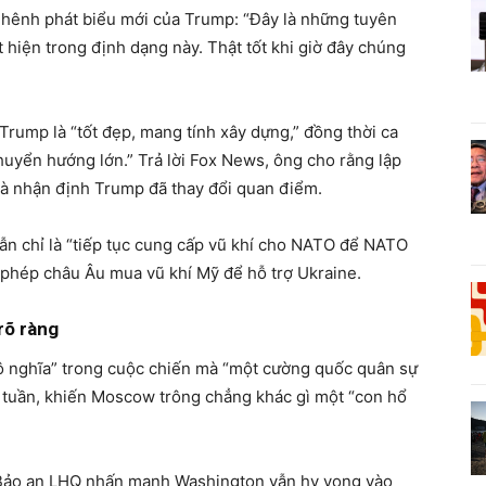
nghênh phát biểu mới của Trump: “Đây là những tuyên
hiện trong định dạng này. Thật tốt khi giờ đây chúng
Trump là “tốt đẹp, mang tính xây dựng,” đồng thời ca
chuyển hướng lớn.” Trả lời Fox News, ông cho rằng lập
và nhận định Trump đã thay đổi quan điểm.
vẫn chỉ là “tiếp tục cung cấp vũ khí cho NATO để NATO
 phép châu Âu mua vũ khí Mỹ để hỗ trợ Ukraine.
rõ ràng
 nghĩa” trong cuộc chiến mà “một cường quốc quân sự
t tuần, khiến Moscow trông chẳng khác gì một “con hổ
 Bảo an LHQ nhấn mạnh Washington vẫn hy vọng vào