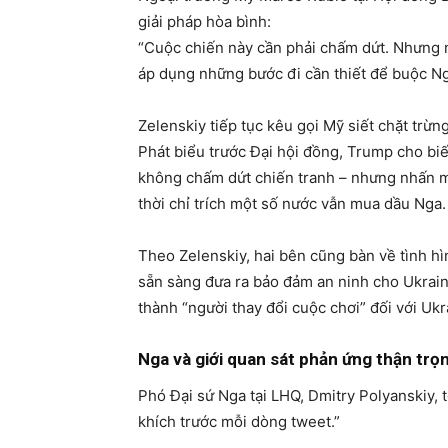
giải pháp hòa bình:
“Cuộc chiến này cần phải chấm dứt. Nhưng 
áp dụng những bước đi cần thiết để buộc Nga
Zelenskiy tiếp tục kêu gọi Mỹ siết chặt trừ
Phát biểu trước Đại hội đồng, Trump cho bi
không chấm dứt chiến tranh – nhưng nhấn 
thời chỉ trích một số nước vẫn mua dầu Nga.
Theo Zelenskiy, hai bên cũng bàn về tình h
sẵn sàng đưa ra bảo đảm an ninh cho Ukraine
thành “người thay đổi cuộc chơi” đối với Ukr
Nga và giới quan sát phản ứng thận trọ
Phó Đại sứ Nga tại LHQ, Dmitry Polyanskiy,
khích trước mỗi dòng tweet.”