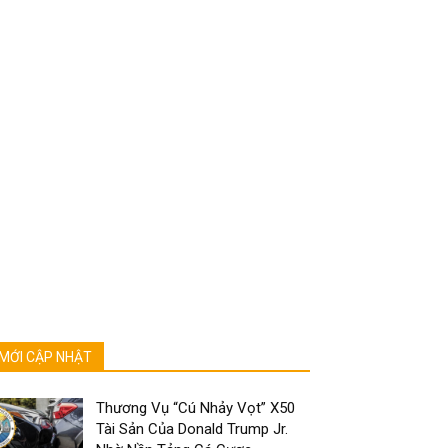
MỚI CẬP NHẬT
Thương Vụ “Cú Nhảy Vọt” X50
Tài Sản Của Donald Trump Jr.