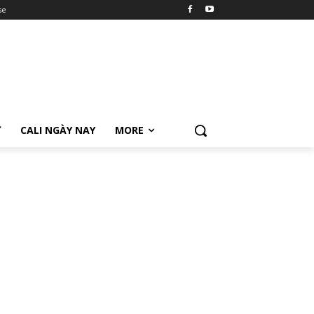
se
Ữ
CALI NGÀY NAY
MORE