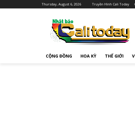
Thursday, August 6, 2026
Truyền Hình Cali Today
CỘNG ĐỒNG
HOA KỲ
THẾ GIỚI
V