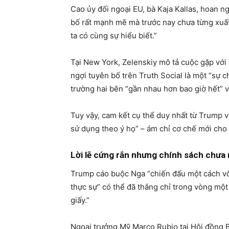
Cao ủy đối ngoại EU, bà Kaja Kallas, hoan 
bố rất mạnh mẽ mà trước nay chưa từng xuất 
ta có cùng sự hiểu biết.”
Tại New York, Zelenskiy mô tả cuộc gặp với 
ngợi tuyên bố trên Truth Social là một “sự 
trường hai bên “gần nhau hơn bao giờ hết” 
Tuy vậy, cam kết cụ thể duy nhất từ Trump 
sử dụng theo ý họ” – ám chỉ cơ chế mới cho
Lời lẽ cứng rắn nhưng chính sách chưa 
Trump cáo buộc Nga “chiến đấu một cách vô
thực sự” có thể đã thắng chỉ trong vòng mộ
giấy.”
Ngoại trưởng Mỹ Marco Rubio tại Hội đồng