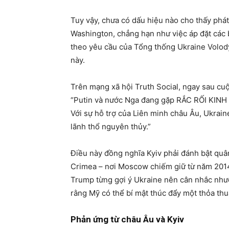
Tuy vậy, chưa có dấu hiệu nào cho thấy phát
Washington, chẳng hạn như việc áp đặt các
theo yêu cầu của Tổng thống Ukraine Volo
này.
Trên mạng xã hội Truth Social, ngay sau cuộ
“Putin và nước Nga đang gặp RẮC RỐI KINH 
Với sự hỗ trợ của Liên minh châu Âu, Ukrain
lãnh thổ nguyên thủy.”
Điều này đồng nghĩa Kyiv phải đánh bật qu
Crimea – nơi Moscow chiếm giữ từ năm 2014 
Trump từng gợi ý Ukraine nên cân nhắc nhượn
rằng Mỹ có thể bí mật thúc đẩy một thỏa th
Phản ứng từ châu Âu và Kyiv