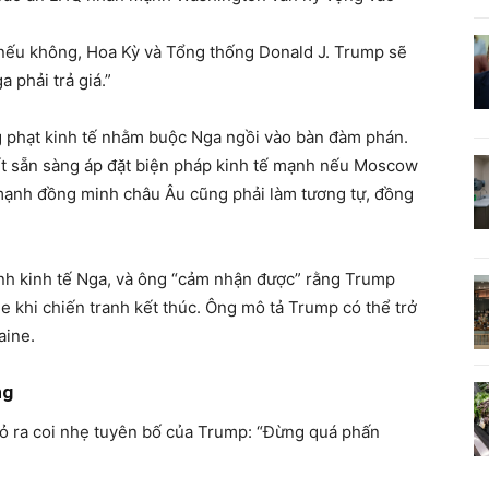
nếu không, Hoa Kỳ và Tổng thống Donald J. Trump sẽ
 phải trả giá.”
ng phạt kinh tế nhằm buộc Nga ngồi vào bàn đàm phán.
ết sẵn sàng áp đặt biện pháp kinh tế mạnh nếu Moscow
mạnh đồng minh châu Âu cũng phải làm tương tự, đồng
ình kinh tế Nga, và ông “cảm nhận được” rằng Trump
 khi chiến tranh kết thúc. Ông mô tả Trump có thể trở
aine.
ng
 tỏ ra coi nhẹ tuyên bố của Trump: “Đừng quá phấn