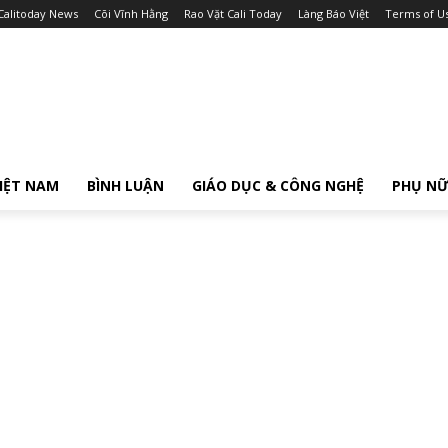
Calitoday News
Cõi Vĩnh Hằng
Rao Vặt Cali Today
Làng Báo Việt
Terms of U
IỆT NAM
BÌNH LUẬN
GIÁO DỤC & CÔNG NGHỆ
PHỤ N