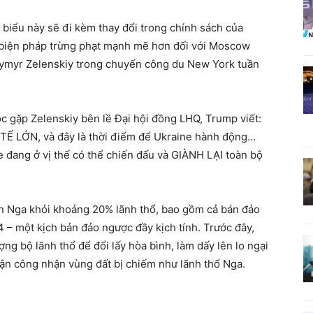
 biểu này sẽ đi kèm thay đổi trong chính sách của
 biện pháp trừng phạt mạnh mẽ hơn đối với Moscow
dymyr Zelenskiy trong chuyến công du New York tuần
c gặp Zelenskiy bên lề Đại hội đồng LHQ, Trump viết:
TẾ LỚN, và đây là thời điểm để Ukraine hành động…
e đang ở vị thế có thể chiến đấu và GIÀNH LẠI toàn bộ
ân Nga khỏi khoảng 20% lãnh thổ, bao gồm cả bán đảo
– một kịch bản đảo ngược đầy kịch tính. Trước đây,
g bộ lãnh thổ để đổi lấy hòa bình, làm dấy lên lo ngại
uận công nhận vùng đất bị chiếm như lãnh thổ Nga.