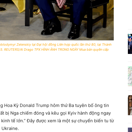
lodymyr Zelenskiy tại Đại hội đồng Liên hợp quốc lần thứ 80, tại Thành
2025. REUTERS/Al Drago TPX HÌNH ẢNH TRONG NGÀY Mua bản quyền cấp
g Hoa Kỳ Donald Trump hôm thứ Ba tuyên bố ông tin
 đất bị Nga chiếm đóng và kêu gọi Kyiv hành động ngay
kinh tế lớn.” Đây được xem là một sự chuyển biến tu từ
 Ukraine.