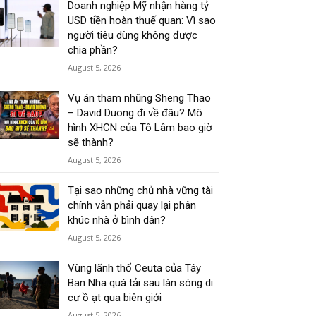
Doanh nghiệp Mỹ nhận hàng tỷ
USD tiền hoàn thuế quan: Vì sao
người tiêu dùng không được
chia phần?
August 5, 2026
Vụ án tham nhũng Sheng Thao
– David Duong đi về đâu? Mô
hình XHCN của Tô Lâm bao giờ
sẽ thành?
August 5, 2026
Tại sao những chủ nhà vững tài
chính vẫn phải quay lại phân
khúc nhà ở bình dân?
August 5, 2026
Vùng lãnh thổ Ceuta của Tây
Ban Nha quá tải sau làn sóng di
cư ồ ạt qua biên giới
August 5, 2026